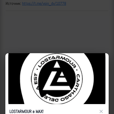
Источник:
https://t.me/voin_dv/10778
×
LOSTARMOUR в MAX!