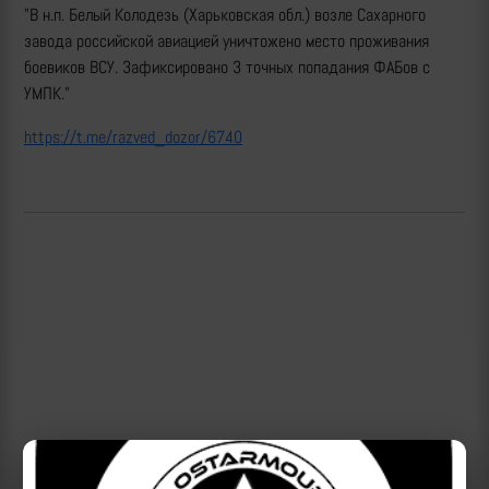
"В н.п. Белый Колодезь (Харьковская обл.) возле Сахарного
завода российской авиацией уничтожено место проживания
боевиков ВСУ. Зафиксировано 3 точных попадания ФАБов с
УМПК."
https://t.me/razved_dozor/6740