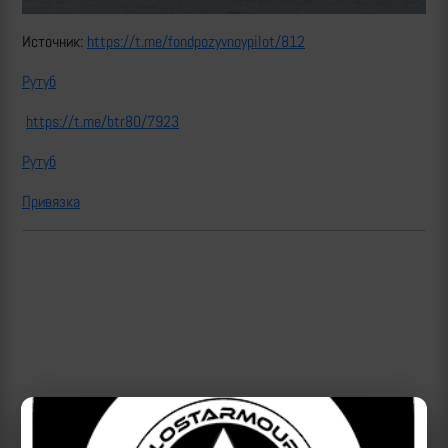
Источник:
https://t.me/fondpozyvnoypilot/812
Рутуб
https://t.me/btr80/7923
Рутуб
Привязка