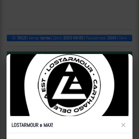
ID:
5619
| Автор:
Артем
| Дата:
2023-09-05
| Просмотров:
2043
| Теги:
Популярные за сегодня видео
×
LOSTARMOUR в MAX!
Операторы Центра "Рубикон" бьют по целям ВСУ на