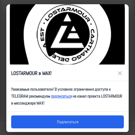
Рутуб
ID:
2511
| Автор:
Артем
| Дата:
2023-06-19
| Просмотров:
1679
| Теги:
Популярные за сегодня видео
×
LOSTARMOUR в MAX!
Уважаемые пользователи! В условиях ограничения доступа к
TELEGRAM рекомендуем
подписаться
на канал проекта LOSTARMOUR
в мессенджере MAX!
Подписаться
Lostarmour | Carthago Delenda Est | 2014-2026