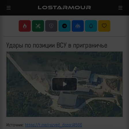
LOSTARMOUR
Удары по позиции ВСУ в приграничье
Play
Video
Источник:
https://t.me/razved_dozor/4566