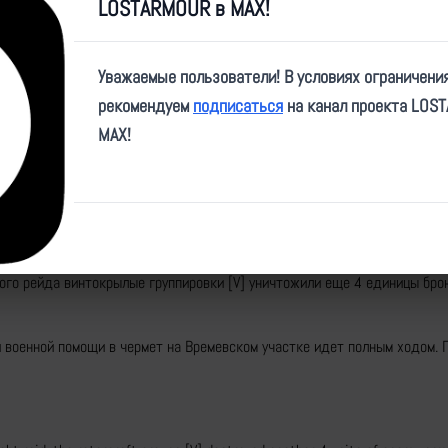
Play
LOSTARMOUR в MAX!
Video
Уважаемые пользователи! В условиях ограничени
рекомендуем
подписаться
на канал проекта LOS
MAX!
e/voin_dv/3199
ного рейда винтокрылые группировки [V] уничтожили еще 4 единицы бро
 военной помощи в чермет на Времевском участке идет полным ходом.