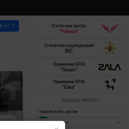
Бот ТГ
Статистика Центра
"Рубикон"
Статистика подразделений
ВБС
Применение БПЛА
"Ланцет"
Применение БПЛА
"Елка"
ПОМОЩЬ ФРОНТУ
Тушки Mavic3Pro для Ежа
42 700
₽
/
430 000
₽
10
%