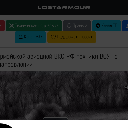
LOSTARMOUR
у
Техническая поддержка
Правила
Канал ТГ
Канал MAX
Поддержать проект
рмейской авиацией ВКС РФ техники ВСУ на
направлении