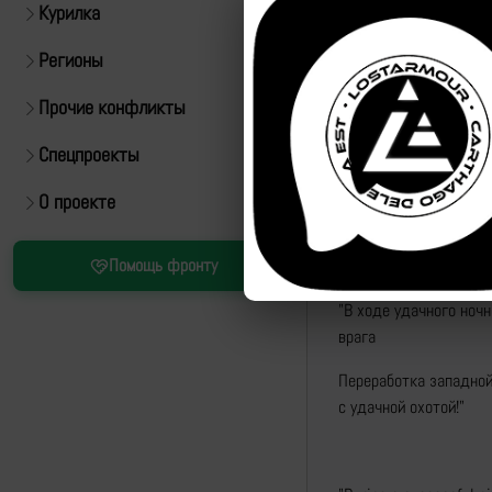
Курилка
Регионы
Прочие конфликты
Спецпроекты
О проекте
Источник:
https://t.m
Помощь фронту
Рутуб
"В ходе удачного ноч
врага
Переработка западной
с удачной охотой!"