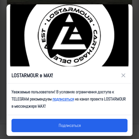
Источник:
https://t.me/sons_fatherland/10986
Рутуб
ID:
6140
| Автор:
Артем
| Дата:
2023-09-15
| Просмотров:
870
| Теги:
Популярные за сегодня видео
×
LOSTARMOUR в MAX!
Уважаемые пользователи! В условиях ограничения доступа к
TELEGRAM рекомендуем
подписаться
на канал проекта LOSTARMOUR
в мессенджере MAX!
Подписаться
Lostarmour | Carthago Delenda Est | 2014-2026