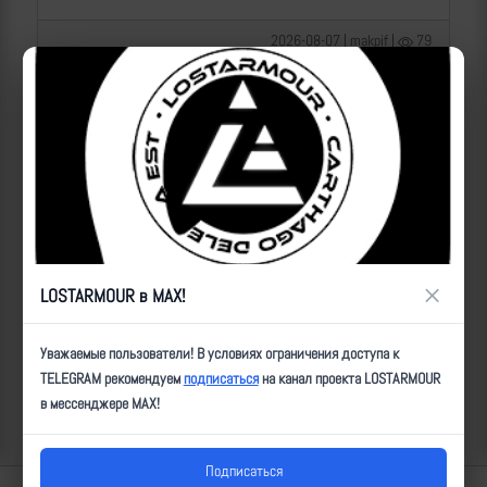
2026-08-07 | makpif |
79
×
LOSTARMOUR в MAX!
Операторы Центра "Рубикон" бьют по целям ВСУ на
Уважаемые пользователи! В условиях ограничения доступа к
Сумском направлении
TELEGRAM рекомендуем
подписаться
на канал проекта LOSTARMOUR
в мессенджере MAX!
2026-08-07 | makpif |
72
Подписаться