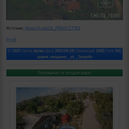
Video
Источник:
https://t.me/ZA_FROHT/17761
Рутуб
ID:
2037
| Автор:
Артем
| Дата:
2023-05-29
| Просмотров:
1493
| Теги:
УАС,
здание, попадание, _х4, _Запоробл
Популярные за сегодня видео