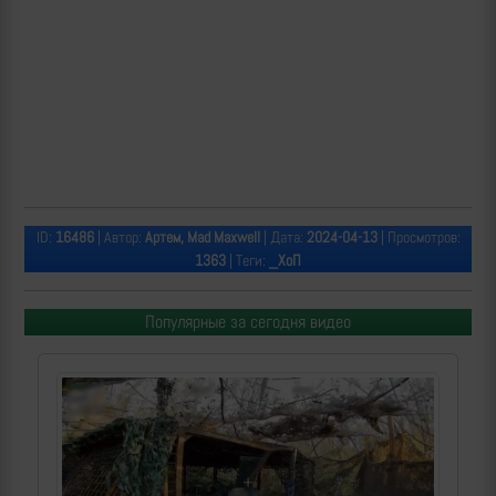
ID:
16486
| Автор:
Артем, Mad Maxwell
| Дата:
2024-04-13
| Просмотров:
1363
| Теги:
_ХоП
Популярные за сегодня видео