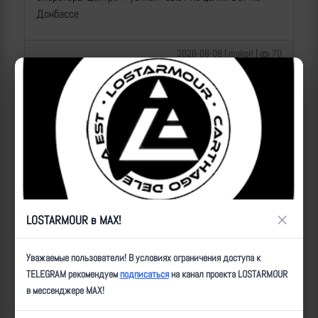
Донбассе
2026-08-08 | makpif |
70
×
LOSTARMOUR в MAX!
Операторы Центра "Рубикон" бьют по целям ВСУ на
Уважаемые пользователи! В условиях ограничения доступа к
Сумском направлении
TELEGRAM рекомендуем
подписаться
на канал проекта LOSTARMOUR
в мессенджере MAX!
2026-08-08 | makpif |
42