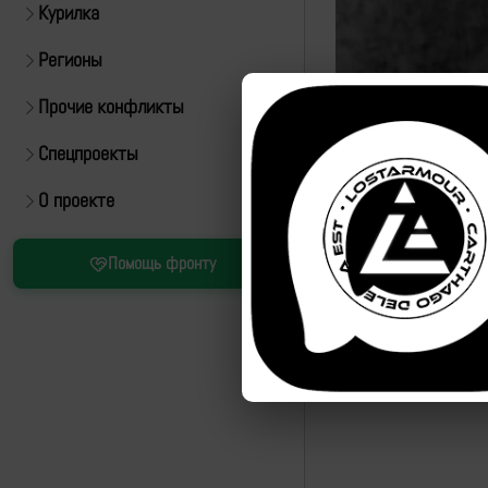
Курилка
Регионы
Прочие конфликты
Спецпроекты
Источник:
https://t.m
О проекте
Привязка
Помощь фронту