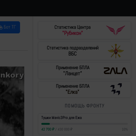
Бот ТГ
Статистика Центра
"Рубикон"
Статистика подразделений
ВБС
Применение БПЛА
"Ланцет"
Применение БПЛА
"Елка"
ПОМОЩЬ ФРОНТУ
Тушки Mavic3Pro для Ежа
42 700
₽
/
430 000
₽
10
%