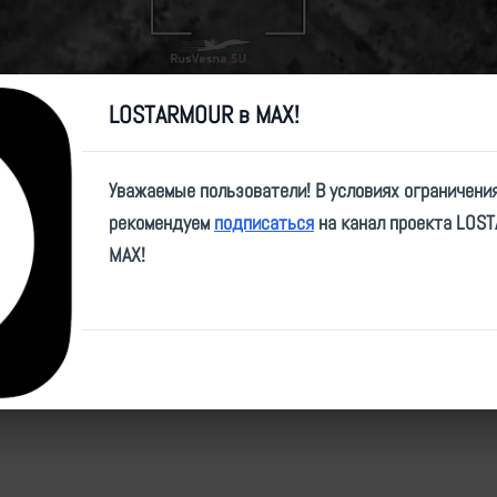
Video
LOSTARMOUR в MAX!
Уважаемые пользователи! В условиях ограничени
e/RVvoenkor/56742
рекомендуем
подписаться
на канал проекта LOS
MAX!