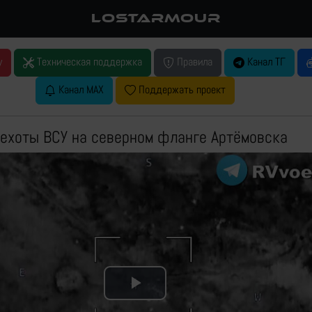
LOSTARMOUR
у
Техническая поддержка
Правила
Канал ТГ
Канал MAX
Поддержать проект
ехоты ВСУ на северном фланге Артёмовска
Play