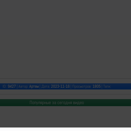
ID:
9427
| Автор:
Артем
| Дата:
2023-11-16
| Просмотров:
1805
| Теги:
Популярные за сегодня видео