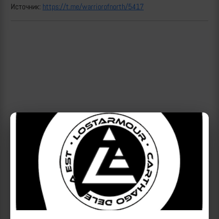
Источник:
https://t.me/warriorofnorth/5417