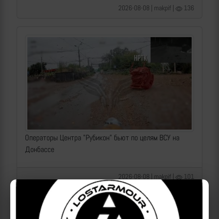
2026-08-08 | makpif |
136
Операторы Центра "Рубикон" бьют по целям ВСУ на
Донбассе
2026-08-08 | makpif |
101