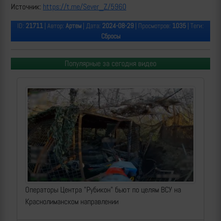
Источник:
https://t.me/Sever_Z/5960
ID:
21711
| Автор:
Артем
| Дата:
2024-08-29
| Просмотров:
1035
| Теги:
Сбросы
Популярные за сегодня видео
Операторы Центра "Рубикон" бьют по целям ВСУ на
Краснолиманском направлении