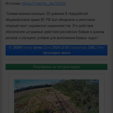
Источник:
https://t.me/nm_dnr/13103
"Силами военнослужащих 20 дивизии 8 гвардейской
общевойсковой армии ВС РФ был обнаружен и уничтожен
опорный пункт украинских националистов. Это действие
обезопасило штурмовые действия российских бойцов в данном
регионе и улучшило условия для выполнения боевых задач."
ID:
28365
| Автор:
Артем
| Дата:
2024-12-16
| Просмотров:
1091
| Теги:
Артиллерия, пехота
Популярные за сегодня видео