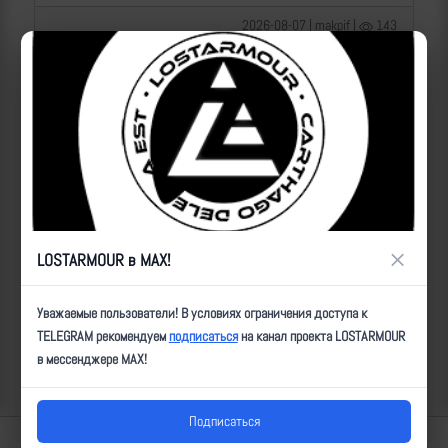
2026-08-07 | makpif |
143
×
LOSTARMOUR в MAX!
Операторы Центра "Рубикон" бьют по целям ВСУ на
Уважаемые пользователи! В условиях ограничения доступа к
Краснолиманском направлении
TELEGRAM рекомендуем
подписаться
на канал проекта LOSTARMOUR
в мессенджере MAX!
2026-08-07 | makpif |
133
Подписаться
Lostarmour | Carthago Delenda Est | 2014-2026