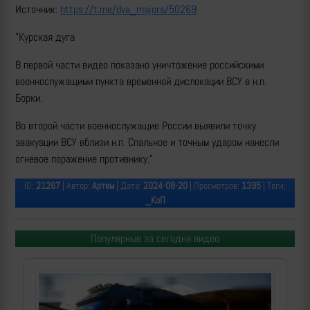
Источник:
https://t.me/dva_majors/50269
"Курская дуга
В первой части видео показано уничтожение российскими
военнослужащими пункта временной дислокации ВСУ в н.п.
Борки.
Во второй части военнослужащие России выявили точку
эвакуации ВСУ вблизи н.п. Спальное и точным ударом нанесли
огневое поражение противнику."
ID:
21267
| Автор:
Артем
| Дата:
2024-08-20
| Просмотров:
1395
| Теги:
_КоП
Популярные за сегодня видео