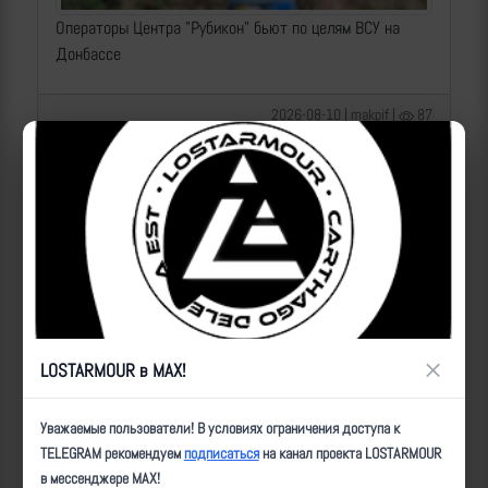
Операторы Центра "Рубикон" бьют по целям ВСУ на
Донбассе
2026-08-10 | makpif |
87
×
LOSTARMOUR в MAX!
Операторы Центра "Рубикон" бьют по целям ВСУ на
Уважаемые пользователи! В условиях ограничения доступа к
Краснолиманском направлении
TELEGRAM рекомендуем
подписаться
на канал проекта LOSTARMOUR
в мессенджере MAX!