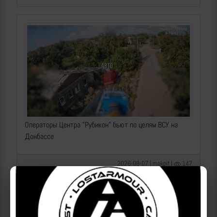
Операторы Центра "Рубикон" бьют по целям ВСУ на
Донбассе
2026-08-07 | makpif |
147