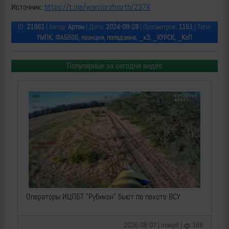
Источник:
https://t.me/warriorofnorth/2378
ID:
21661
| Автор:
Артем
| Дата:
2024-08-28
| Просмотров:
1151
| Теги:
УМПК, ФАБ500, позиция, попадание, _х3, _КУРСК, _КоП
Популярные за сегодня видео
Операторы ИЦПБТ "Рубикон" бьют по пехоте ВСУ
2026-08-07 | makpif |
166