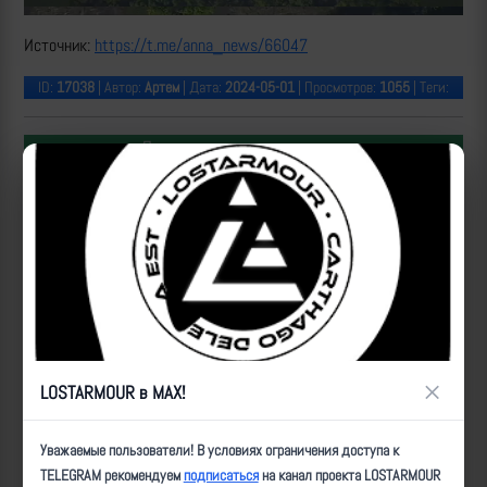
Источник:
https://t.me/anna_news/66047
ID:
17038
| Автор:
Артем
| Дата:
2024-05-01
| Просмотров:
1055
| Теги:
Популярные за сегодня видео
×
LOSTARMOUR в MAX!
Уничтожение БпЛА ВСУ расчетами ПВО 50-й отдельной
Уважаемые пользователи! В условиях ограничения доступа к
бригады «Варяг» над трассой Новороссия #28
TELEGRAM рекомендуем
подписаться
на канал проекта LOSTARMOUR