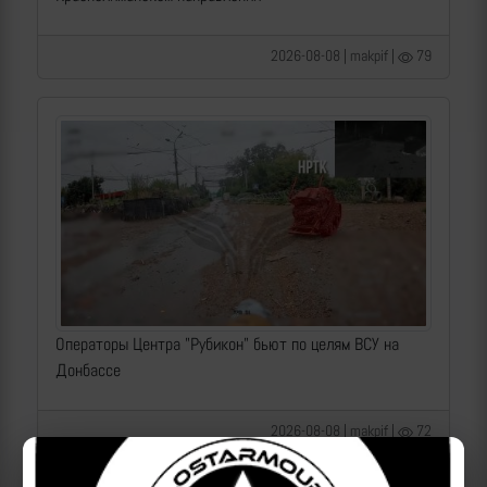
2026-08-08 | makpif |
79
Операторы Центра "Рубикон" бьют по целям ВСУ на
Донбассе
2026-08-08 | makpif |
72