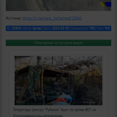
Источник:
https://t.me/sons_fatherland/13542
ID:
15904
| Автор:
Артем
| Дата:
2024-03-30
| Просмотров:
795
| Теги:
УАС
Популярные за сегодня видео
Операторы Центра "Рубикон" бьют по целям ВСУ на
Краснолиманском направлении