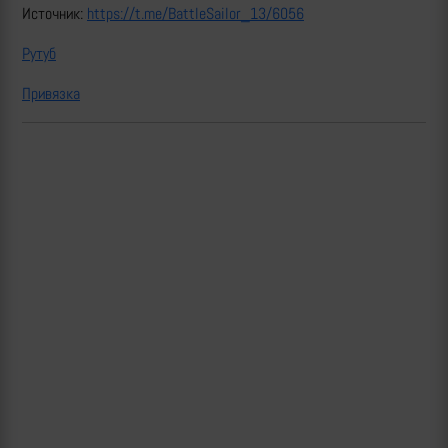
Источник:
https://t.me/BattleSailor_13/6056
Рутуб
Привязка