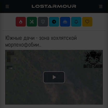
LOSTARMOUR
Южные дачи - зона хохлятской
морпехофобии..
Play
Video