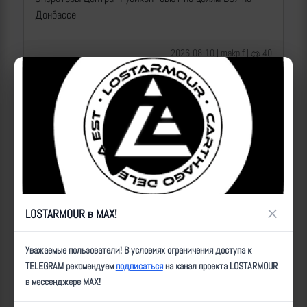
Донбассе
2026-08-10 | makpif |
40
×
LOSTARMOUR в MAX!
Операторы Центра "Рубикон" бьют по целям ВСУ на
Уважаемые пользователи! В условиях ограничения доступа к
Белгородском направлении
TELEGRAM рекомендуем
подписаться
на канал проекта LOSTARMOUR
в мессенджере MAX!
2026-08-10 | makpif |
5