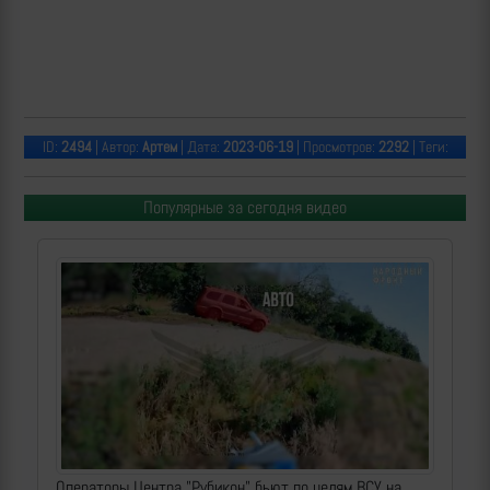
ID:
2494
| Автор:
Артем
| Дата:
2023-06-19
| Просмотров:
2292
| Теги:
Популярные за сегодня видео
Операторы Центра "Рубикон" бьют по целям ВСУ на