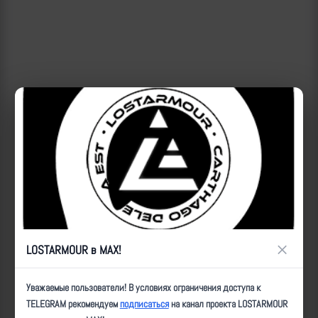
×
LOSTARMOUR в MAX!
ID:
69356
| Автор:
Артем
| Дата:
2026-03-07
| Просмотров:
613
| Теги:
Поражение объектов, УМПК, ПВД, уничтожен, _последствия, Краматорск,
Уважаемые пользователи! В условиях ограничения доступа к
_ДНР, _18,1км, без_видео
TELEGRAM рекомендуем
подписаться
на канал проекта LOSTARMOUR