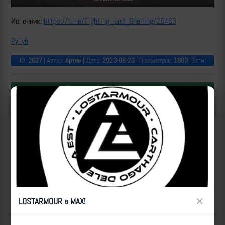
Источник:
https://t.me/Fighting_and_Shelling/26463
Рутуб
ID:
2627
| Автор:
Артем
| Дата:
2023-06-23
| Просмотров:
1683
| Теги:
Популярные за сегодня видео
×
LOSTARMOUR в MAX!
Уничтожение БпЛА ВСУ расчетами ПВО 50-й отдельной