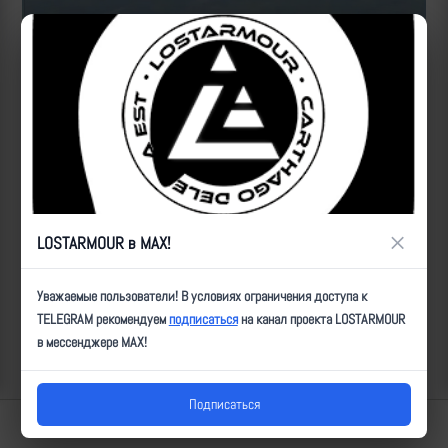
ID:
1529
| Автор:
Артем
| Дата:
2023-04-28
| Просмотров:
2475
| Теги:
Популярные за сегодня видео
×
LOSTARMOUR в MAX!
Уважаемые пользователи! В условиях ограничения доступа к
TELEGRAM рекомендуем
подписаться
на канал проекта LOSTARMOUR
в мессенджере MAX!
Подписаться
Lostarmour | Carthago Delenda Est | 2014-2026