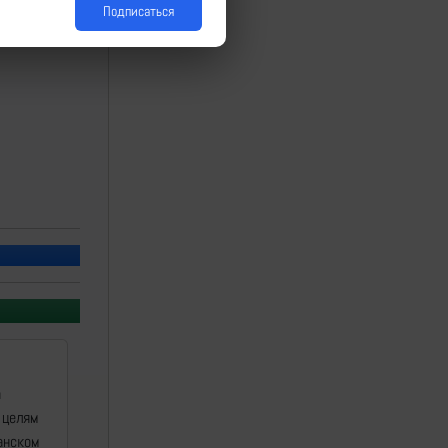
Подписаться
а
 целям
анском