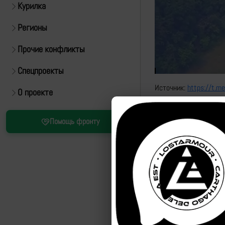
Курилка
Регионы
Прочие конфликты
Спецпроекты
Источник:
https://t.m
О проекте
Рутуб
Помощь фронту