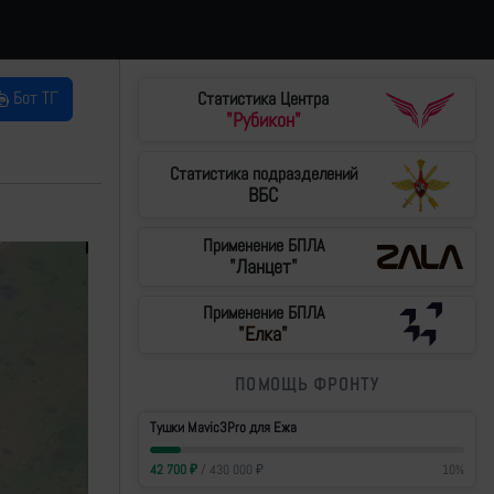
Бот ТГ
Статистика Центра
"Рубикон"
Статистика подразделений
ВБС
Применение БПЛА
"Ланцет"
Применение БПЛА
"Елка"
ПОМОЩЬ ФРОНТУ
Тушки Mavic3Pro для Ежа
42 700
₽
/
430 000
₽
10
%