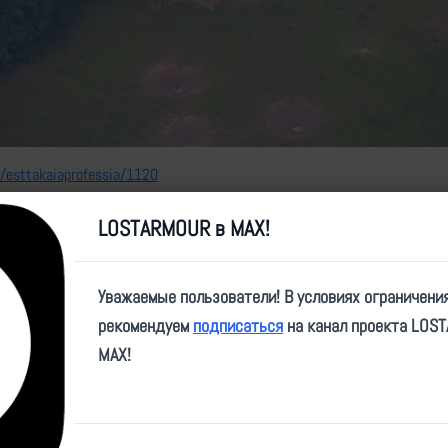
Video
e/esttakaiaprofessia/1120
LOSTARMOUR в MAX!
Уважаемые пользователи! В условиях ограничени
рекомендуем
подписаться
на канал проекта LOS
MAX!