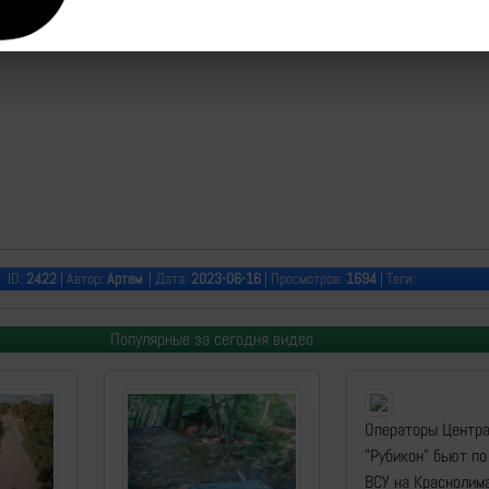
ID:
2422
| Автор:
Артем
| Дата:
2023-06-16
| Просмотров:
1694
| Теги:
Популярные за сегодня видео
Операторы Центр
"Рубикон" бьют по
ВСУ на Краснолим