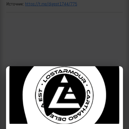
Источник:
https://t.me/digest1744/775