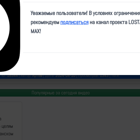
Play
Уважаемые пользователи! В условиях ограничени
Video
рекомендуем
подписаться
на канал проекта LOS
MAX!
e/orvvozdyx/43
ID:
16344
| Автор:
Артем
| Дата:
2024-04-10
| Просмотров:
1343
| Теги:
Популярные за сегодня видео
а
о целям
манском