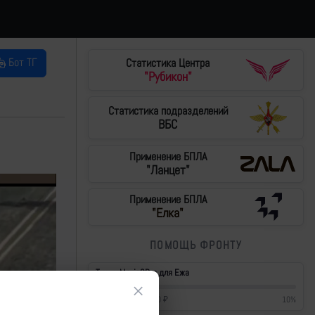
Бот ТГ
Статистика Центра
"Рубикон"
Статистика подразделений
ВБС
Применение БПЛА
"Ланцет"
Применение БПЛА
"Елка"
ПОМОЩЬ ФРОНТУ
Тушки Mavic3Pro для Ежа
×
42 700
₽
/
430 000
₽
10
%