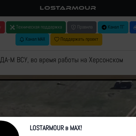
LOSTARMOUR
у
Техническая поддержка
Правила
Канал ТГ
Канал MAX
Поддержать проект
ДА-М ВСУ, во время работы на Херсонском
LOSTARMOUR в MAX!