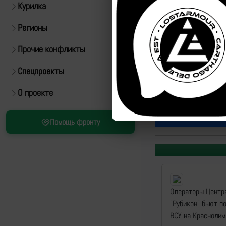
Курилка
Регионы
Прочие конфликты
Спецпроекты
О проекте
Источник:
https://t.m
Помощь фронту
Операторы Центр
"Рубикон" бьют п
ВСУ на Красноли