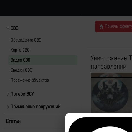
Помочь фронт
СВО
Обсуждение СВО
Карта СВО
Уничтожение Т
Видео СВО
направлении
Cводки СВО
Поражение объектов
Потери ВСУ
Применение вооружений
Статьи