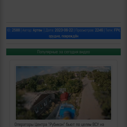
ID:
2588
| Автор:
Артем
| Дата:
2023-06-22
| Просмотров:
2246
| Теги:
FPV,
орудие, повреждён
Популярные за сегодня видео
Операторы Центра "Рубикон" бьют по целям ВСУ на