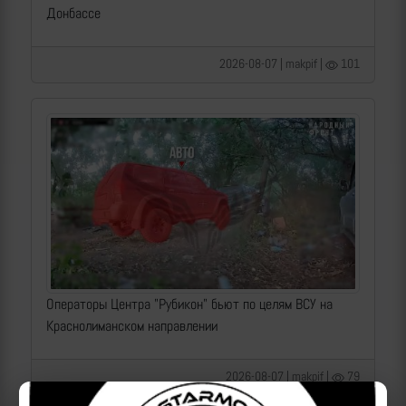
Донбассе
2026-08-07 | makpif |
101
Операторы Центра "Рубикон" бьют по целям ВСУ на
Краснолиманском направлении
2026-08-07 | makpif |
79