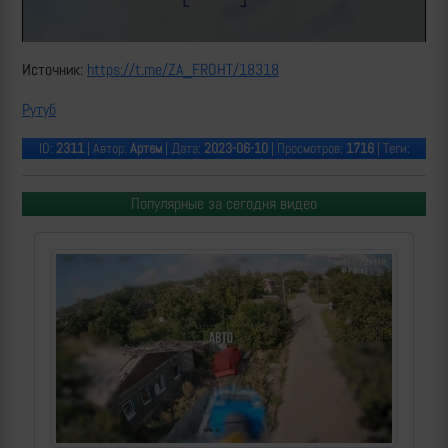
Источник:
https://t.me/ZA_FROHT/18318
Рутуб
ID:
2311
| Автор:
Артем
| Дата:
2023-06-10
| Просмотров:
1716
| Теги:
Популярные за сегодня видео