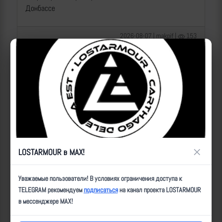
Донбассе
2026-08-07 | makpif |
153
×
LOSTARMOUR в MAX!
Операторы Центра "Рубикон" бьют по целям ВСУ на
Уважаемые пользователи! В условиях ограничения доступа к
Краснолиманском направлении
TELEGRAM рекомендуем
подписаться
на канал проекта LOSTARMOUR
в мессенджере MAX!
2026-08-07 | makpif |
147