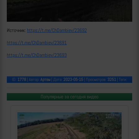
Video
Источник:
https://t.me/ChDambiev/23692
https://t.me/ChDambiev/23691
https://t.me/ChDambiev/23693
ID:
1778
| Автор:
Артем
| Дата:
2023-05-15
| Просмотров:
3251
| Теги:
Популярные за сегодня видео