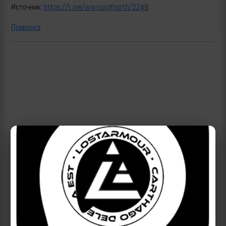
Источник:
https://t.me/warriorofnorth/2248
Привязка