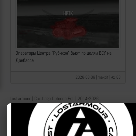
Операторы Центра "Рубикон" бьют по целям ВСУ на
Донбассе
2026-08-06 | makpif |
88
Lostarmour | Carthago Delenda Est | 2014-2026