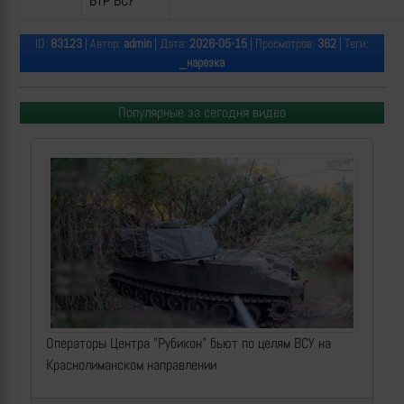
БТР ВСУ
ID:
83123
| Автор:
admin
| Дата:
2026-05-15
| Просмотров:
362
| Теги:
_нарезка
Популярные за сегодня видео
Операторы Центра "Рубикон" бьют по целям ВСУ на
Краснолиманском направлении