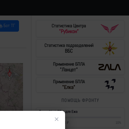
Бот ТГ
Статистика Центра
"Рубикон"
Статистика подразделений
ВБС
Применение БПЛА
"Ланцет"
Применение БПЛА
"Елка"
ПОМОЩЬ ФРОНТУ
Тушки Mavic3Pro для Ежа
×
42 700
₽
/
430 000
₽
10
%