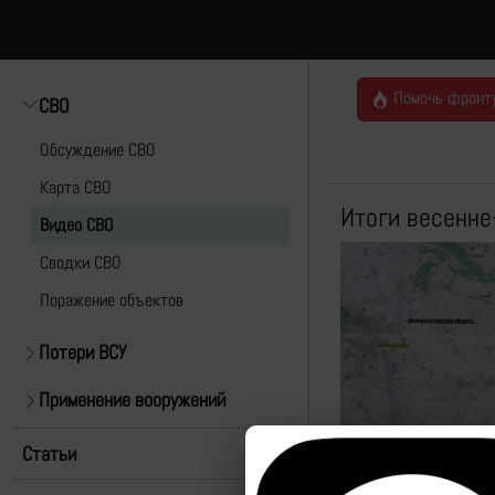
Помочь фронт
СВО
Обсуждение СВО
Карта СВО
Итоги весенне
Видео СВО
Cводки СВО
Поражение объектов
Потери ВСУ
Применение вооружений
Статьи