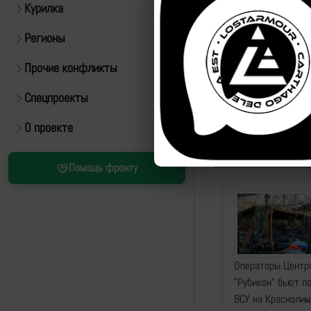
Курилка
Регионы
Прочие конфликты
Спецпроекты
О проекте
Помощь фронту
Операторы Центр
"Рубикон" бьют п
ВСУ на Красноли