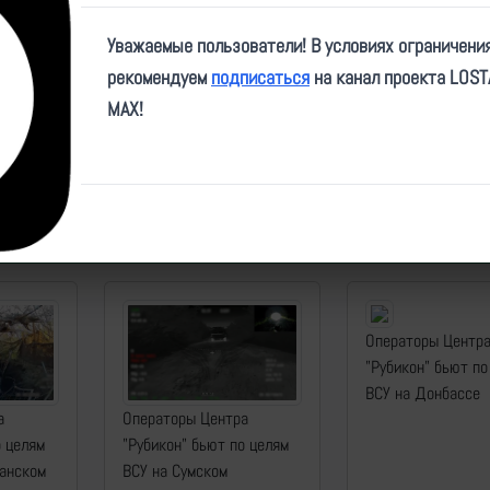
Video
Уважаемые пользователи! В условиях ограничени
рекомендуем
подписаться
на канал проекта LOS
MAX!
ID:
46488
| Автор:
admin
| Дата:
2025-08-30
| Просмотров:
5001
| Теги:
Популярные за сегодня видео
Операторы Центр
"Рубикон" бьют по
ВСУ на Донбассе
а
Операторы Центра
о целям
"Рубикон" бьют по целям
манском
ВСУ на Сумском