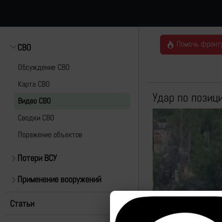
Помочь фронт
СВО
Обсуждение СВО
Карта СВО
Удар по позиц
Видео СВО
Cводки СВО
Поражение объектов
Потери ВСУ
Применение вооружений
Статьи