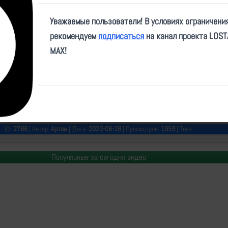
Video
Уважаемые пользователи! В условиях ограничени
рекомендуем
подписаться
на канал проекта LOS
MAX!
e/veteranODHBr/1735
ID:
2766
| Автор:
Артем
| Дата:
2023-06-28
| Просмотров:
1959
| Теги:
Популярные за сегодня видео