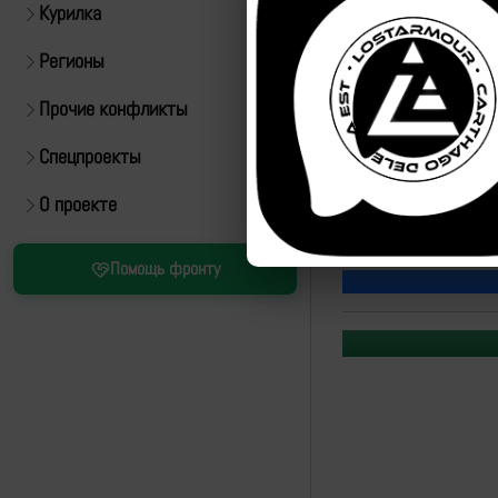
Курилка
Регионы
Прочие конфликты
Спецпроекты
Источник:
https://t.m
О проекте
Рутуб
Помощь фронту