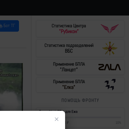
Бот ТГ
Статистика Центра
"Рубикон"
Статистика подразделений
ВБС
Применение БПЛА
"Ланцет"
Применение БПЛА
"Елка"
ПОМОЩЬ ФРОНТУ
Тушки Mavic3Pro для Ежа
×
42 700
₽
/
430 000
₽
10
%