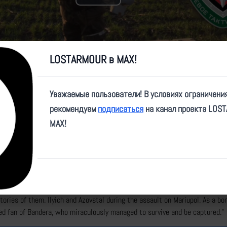
Play
Video
LOSTARMOUR в MAX!
Уважаемые пользователи! В условиях ограничени
e/obtf_kaskad/2365
рекомендуем
подписаться
на канал проекта LOS
MAX!
НР "КАСКАД” рассказывает, как проходил процесс утилизации колонн 
ьича и «Азовсталь» в ходе штурма Мариуполя. В качестве бонуса - вос
а Бандеры, которому чудом удалось выжить и попасть в плен."
AV OBTF DNR "CASCADE” tells how the process of disposal of columns of 
tories of them. Ilyich and Azovstal during the assault on Mariupol. As a bo
led fan of Bandera, who miraculously managed to survive and be captured."