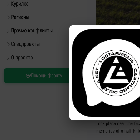
Курилка
Регионы
Прочие конфликты
Спецпроекты
О проекте
Источник:
https://t.m
Помощь фронту
Рутуб
"Оператор БЛА ОБТФ Д
вблизи заводов им. Ил
недобитого поклонник
"The operator of the U
took place near the fac
memories of a half-kil