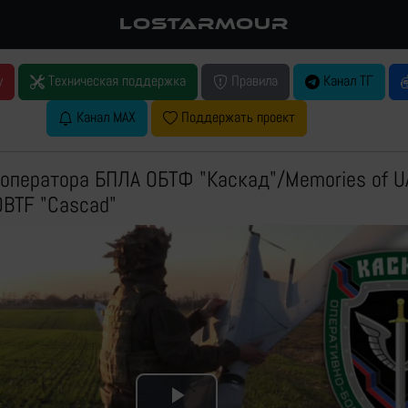
LOSTARMOUR
у
Техническая поддержка
Правила
Канал ТГ
Канал MAX
Поддержать проект
оператора БПЛА ОБТФ "Каскад"/Memories of U
OBTF "Cascad"