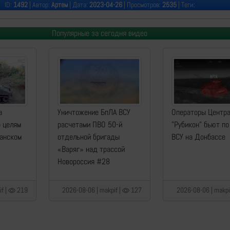
ID:
1492
| Автор:
Артем
| Дата:
2023-04-26
| Просмотров:
2535
| Теги:
Популярные за сегодня видео
а
Уничтожение БпЛА ВСУ
Операторы Центр
о целям
расчетами ПВО 50-й
"Рубикон" бьют по
манском
отдельной бригады
ВСУ на Донбассе
«Варяг» над трассой
Новороссия #28
f |
219
2026-08-06 | makpif |
127
2026-08-06 | makpi