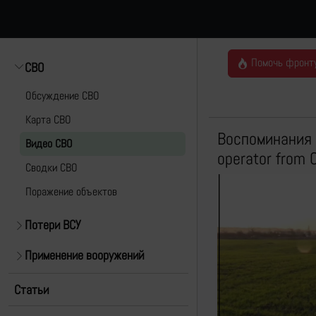
Помочь фронт
СВО
Обсуждение СВО
Карта СВО
Воспоминания 
Видео СВО
operator from 
Cводки СВО
Поражение объектов
Потери ВСУ
Применение вооружений
Статьи