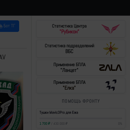
Бот ТГ
Статистика Центра
"Рубикон"
Статистика подразделений
ВБС
AV
Применение БПЛА
"Ланцет"
Применение БПЛА
"Елка"
ПОМОЩЬ ФРОНТУ
Тушки Mavic3Pro для Ежа
1 700
₽
/
430 000
₽
0
%