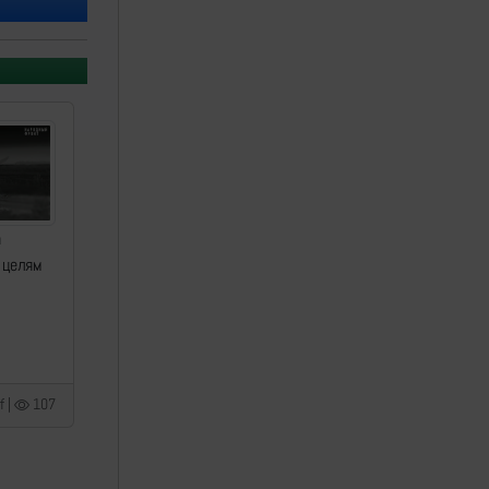
а
 целям
f |
107