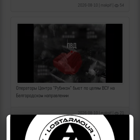
2026-08-10 | makpif |
54
Операторы Центра "Рубикон" бьют по целям ВСУ на
Белгородском направлении
2026-08-10 | makpif |
21