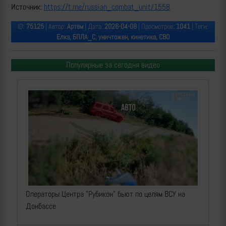
Источник:
https://t.me/russian_combat_unit/1558
ID:
75125
| Автор:
Артем
| Дата:
2026-04-08
| Просмотров:
1041
| Теги:
Елка, БПЛА_С, уничтожен, кинетика, СВО
Популярные за сегодня видео
Операторы Центра "Рубикон" бьют по целям ВСУ на
Донбассе