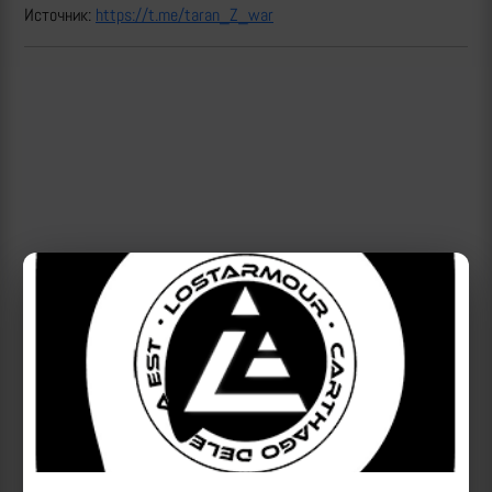
Источник:
https://t.me/taran_Z_war