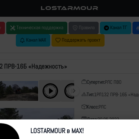
LOSTARMOUR
у
Техническая поддержка
Правила
Канал ТГ
Канал MAX
Поддержать проект
2 ПРВ-16Б «Надежность»
Супертип:
РЛС ПВО
Тип:
1РЛ132 ПРВ-16Б «Над
Класс:
РЛС
Дата:
30.05.2022
LOSTARMOUR в MAX!
Место:
Херсонская область