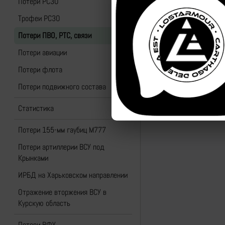
Потери РСЗО
Трофеи РСЗО
Потери ПВО, РТС, связи
Потери авиации
Потери флота
Назад к списку
Потери подвижного состава
Статистика
Потери 155-мм гаубиц M777
Потери артиллерии ВСУ под
Крынками
ИРБД на Харьковском направлении
Отражение вторжения ВСУ в
Курскую область
Потери ВФУ