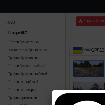
Помочь фронт
СВО
Потери ВСУ
Потери бронетехники
1РЛ13
Карта потерь бронетехники
39869
Трофеи бронетехники
Потери бронеавтомобилей
Трофеи бронеавтомобилей
Потери автомобилей
Потери артиллерии
Трофеи артиллерии