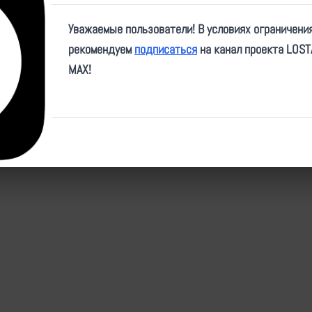
Источники
Уважаемые пользователи! В условиях ограничени
1
рекомендуем
подписаться
на канал проекта LOS
https://t.me/ChDambiev/
MAX!
Последнее обновление: 15.