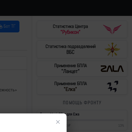
Бот ТГ
Статистика Центра
"Рубикон"
Статистика подразделений
ВБС
Применение БПЛА
"Ланцет"
Применение БПЛА
"Елка"
ежность»
ПОМОЩЬ ФРОНТУ
Тушки Mavic3Pro для Ежа
×
57 200
₽
/
430 000
₽
13
%