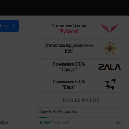
Бот ТГ
Статистика Центра
"Рубикон"
Статистика подразделений
ВБС
Применение БПЛА
"Ланцет"
Применение БПЛА
"Елка"
ПОМОЩЬ ФРОНТУ
Тушки Mavic3Pro для Ежа
обран
42 700
₽
/
430 000
₽
10
%