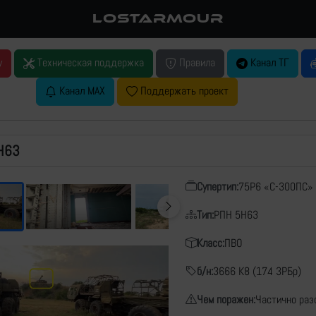
LOSTARMOUR
у
Техническая поддержка
Правила
Канал ТГ
Канал MAX
Поддержать проект
Н63
Супертип:
75Р6 «С-300ПС»
Тип:
РПН 5Н63
Класс:
ПВО
б/н:
3666 К8 (174 ЗРБр)
Чем поражен:
Частично раз