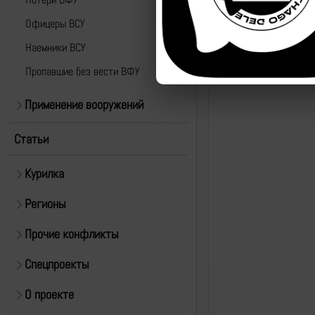
Офицеры ВСУ
Наемники ВСУ
Пропавшие без вести ВФУ
Применение вооружений
Статьи
Курилка
Регионы
Прочие конфликты
Спецпроекты
О проекте