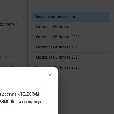
Война на Ближнем Востоке
33.473076°
Сводка за 06 Августа 2026
Сводка за 05 Августа 2026
Сводка за 04 Августа 2026
Сводка за 03 Августа 2026
https://dzen.ru/a/ZNKvg0rff08h02YN?ysclid=m71vtzg6fk883786465
Сводка за 02 Августа 2026
https://dzen.ru/video/watch/64b456c4cd666a6fb12195bb?ysclid=m722lhydgh198976312
×
я доступа к TELEGRAM
 нынешних
TARMOUR в мессенджере