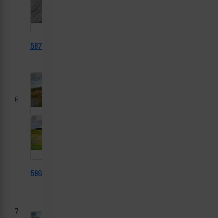
58747
ИМР-2
2025-
Новый Путь,
05-06
Курская область
6
58696
САУ
2025-
Новопавловка,
05-06
Днепропетровская
область
7