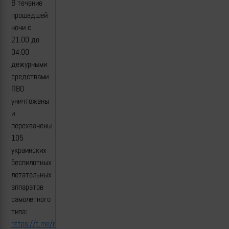
В течение
прошедшей
ночи с
21.00 до
04.00
дежурными
средствами
ПВО
уничтожены
и
перехвачены
105
украинских
беспилотных
летательных
аппаратов
самолетного
типа:
https://t.me/mod_russia/52167