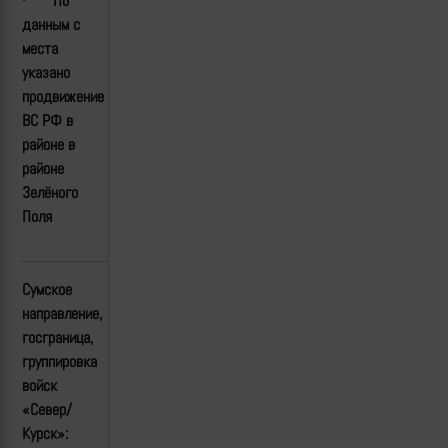
·
По
данным с
места
указано
продвижение
ВС РФ в
районе в
районе
Зелёного
Поля
Сумское
направление,
госграница,
группировка
войск
«Север/
Курск»: