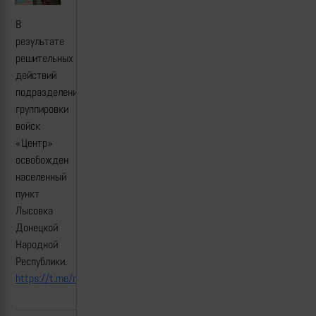
В
результате
решительных
действий
подразделений
группировки
войск
«Центр»
освобожден
населенный
пункт
Лысовка
Донецкой
Народной
Республики.
https://t.me/mod_russia/52179