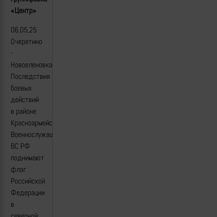
«Центр»
06,05,25
Очеретино
-
Новоеленовка
Последствия
боевых
действий
в районе
Красноармейска.
Военнослужащие
ВС РФ
поднимают
флаг
Российской
Федерации
в
северной