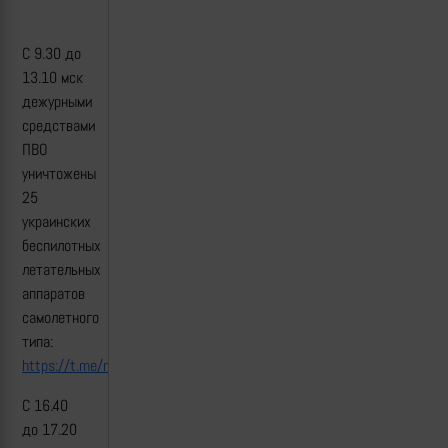
С 9.30 до
13.10 мск
дежурными
средствами
ПВО
уничтожены
25
украинских
беспилотных
летательных
аппаратов
самолетного
типа:
https://t.me/mod_russia/52185
С 16.40
до 17.20