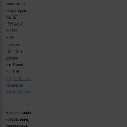
уничтожен
операторами
ИЦПБТ
"Рубикон"
ВС РФ
FPV-
дроном
"ВТ-40" в
районе
н.п. Русин
Яр, ДНР
https://t.me/icpbtrubicon/172
Привязка
https
://
t
.
me
/
lost
_
armour
/5186
Красноармейское(Покровское)
направление,
группировка