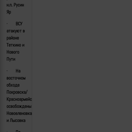
н.п. Русин
Яр
·
ВСУ
атакуют в
районе
Теткино и
Нового
Пути
·
На
восточном
обходе
Покровска/
Красноармейска
освобождены
Новоеленовка
и Лысовка