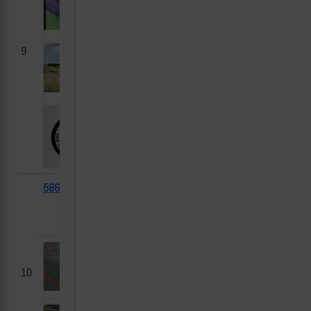
9
58669
UAT
2025-
Павловка, Сумская
Gyurza
05-06
область
01
10