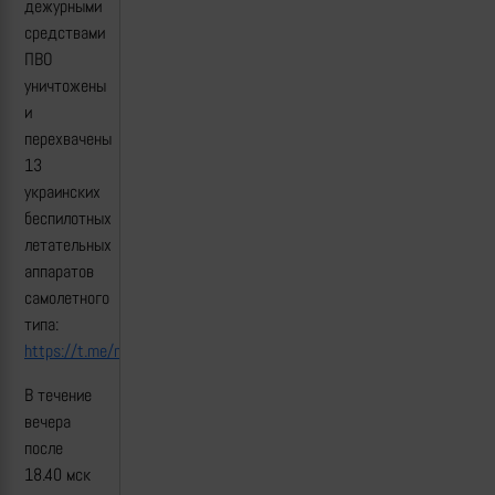
дежурными
средствами
ПВО
уничтожены
и
перехвачены
13
украинских
беспилотных
летательных
аппаратов
самолетного
типа:
https://t.me/mod_russia/52200
В течение
вечера
после
18.40 мск