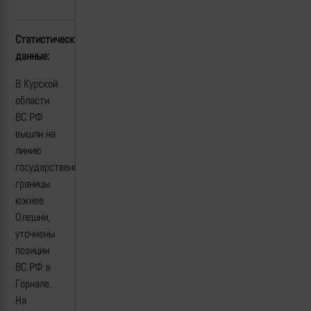
Статистические
данные:
В Курской
области
ВС РФ
вышли на
линию
государственной
границы
южнее
Олешни,
уточнены
позиции
ВС РФ в
Горнале.
На