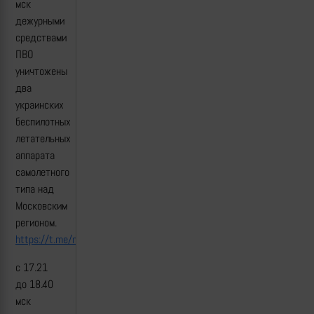
мск
дежурными
средствами
ПВО
уничтожены
два
украинских
беспилотных
летательных
аппарата
самолетного
типа над
Московским
регионом.
https://t.me/mod_russia/52197
с 17.21
до 18.40
мск