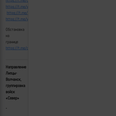
https://t.me/control_sigma/41542
https://t.me/warriorofnorth/8097
https://t.me/control_sigma/41520
https://t.me/warriorofnorth/8087
Обстановка
на
границе
https://t.me/control_sigma/41539
Направление
Липцы-
Волчанск,
группировка
войск
«Север»
-