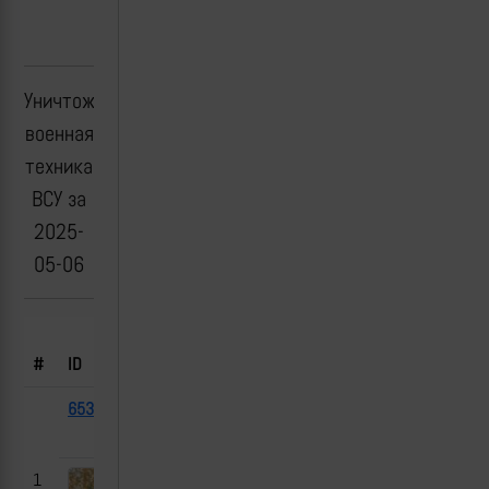
Уничтоженная
военная
техника
ВСУ за
2025-
05-06
Борт.
#
ID
Тип
№
Флаг
Дата
Место
65371
Mastiff
2025-
ДНР
PPV
05-06
1