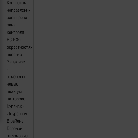
Купянском
направлении
расширена
зона
контроля
ВС РФ в
окрестностях
посёлка
Западное
-
отмечены
новые
позиции
на трассе
Купянск -
Двуречная.
В районе
Боровой
штурмовые