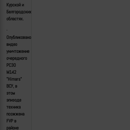
Курской и
Белгородских
областях.
·
Опубликовано
видео
уничтожение
очередного
РСЗО
M142
"Himars"
ВСУ, в
этом
эпизоде
техника
п
c
ожжена
FVP
в
районе