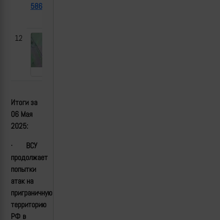
58640
Wisent
2025-
Павловка, Сумская
1MC
05-06
область
12
Итоги за
0
6 Мая
2025:
·
ВСУ
продолжает
попытки
атак на
приграничную
территорию
РФ в