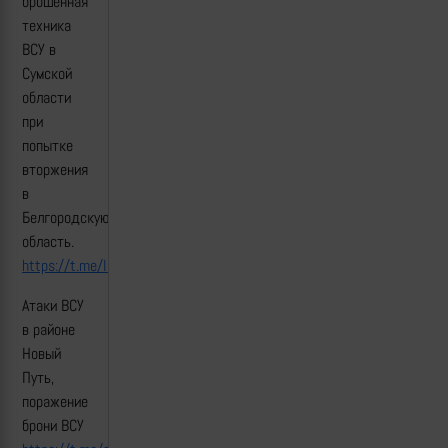
брошенная
техника
ВСУ в
Сумской
области
при
попытке
вторжения
в
Белгородскую
область.
https://t.me/lost_armour/5189
Атаки ВСУ
в районе
Новый
Путь,
поражение
брони ВСУ