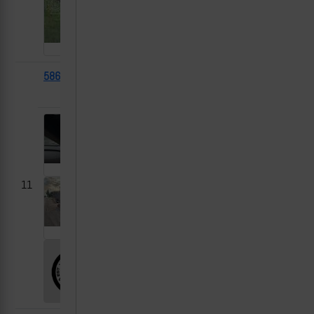
58667
Козак-5
2025-
Никольское, ДНР
(3 дв.)
05-06
11