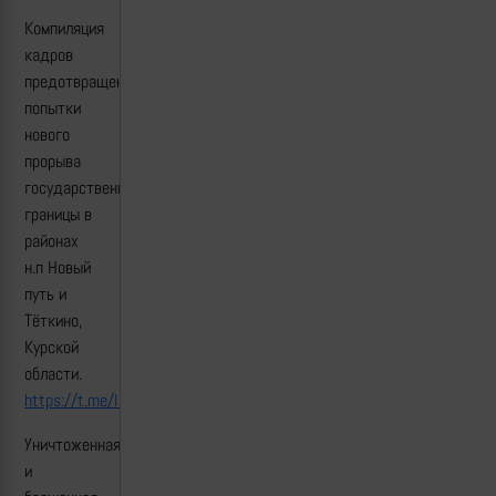
Компиляция
кадров
предотвращения
попытки
нового
прорыва
государственной
границы в
районах
н.п Новый
путь и
Тёткино,
Курской
области.
https://t.me/lost_armour/5199
Уничтоженная
и