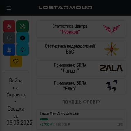
LOSTARMOUR
Статистика Центра
"Рубикон"
Статистика подразделений
ВБС
Применение БПЛА
"Ланцет"
Война
Применение БПЛА
на
"Елка"
Украине
-
ПОМОЩЬ ФРОНТУ
Сводка
Тушки Mavic3Pro для Ежа
за
06.05.2025
42 700
₽
/
430 000
₽
10
%