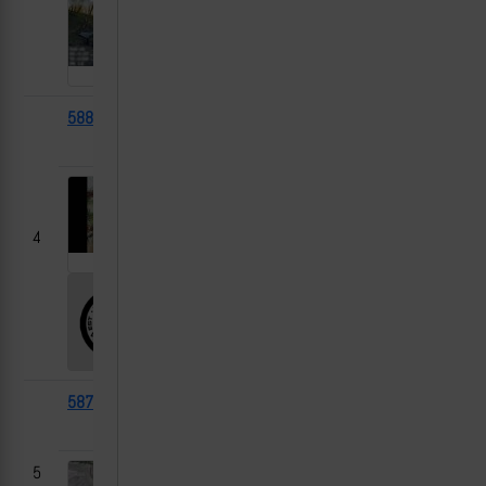
58836
БМП-1
2025-
Уды, Харьковская
05-06
область
4
58748
Т-64БВ
2025-
Будки, Сумская
05-06
область
5