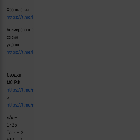
Хронология:
https://t.me/lost_armour/5181
Анимированная
схема
ударов:
https://t.me/lost_armour/5187
Сводка
МО РФ:
https://t.me/mod_russia/52180
и
https://t.me/mod_russia/52181
л/с –
1425
Танк – 2
БТР – 2