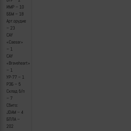
ИМР – 10
ББМ – 18
Арт.орудие
– 23
САУ
«Caesar»
– 1
САУ
«Braveheart»
– 1
УР-77 – 1
РЭБ – 5
Склад б/п
– 7
Сбито:
JDAM – 4
БПЛА –
202