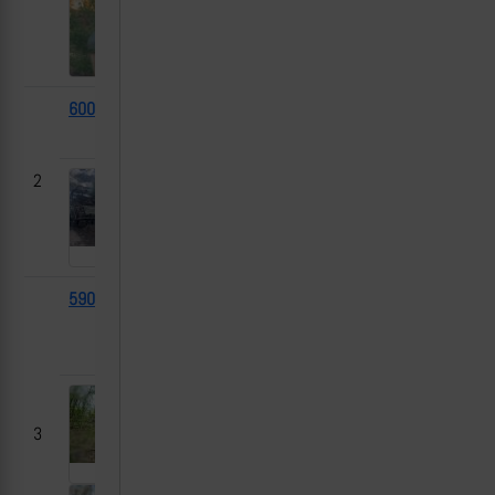
60055
M2A2
2025-
Сумская область?
Bradley
05-06
2
59034
Т-64БВ
2025-
Садки (Сумский р-
05-06
н), Сумская
область
3