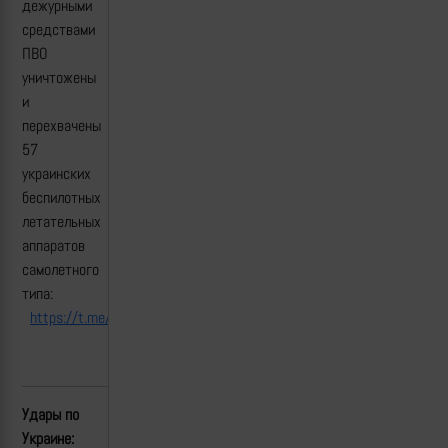
дежурными
средствами
ПВО
уничтожены
и
перехвачены
57
украинских
беспилотных
летательных
аппаратов
самолетного
типа:
https://t.me/mod_russia/52208
Удары по
Украине: