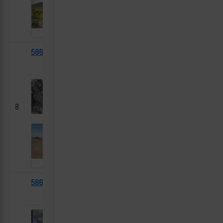
58675
Leopard
2025-
Степановка, ДНР
1A5
05-06
8
58670
Т-80БВ
2025-
Новый Путь,
05-06
Курская область