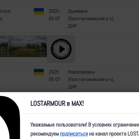
tional
2025-
Дылеевка
o
05-07
(Константиновский р-н),
ДНР
2025-
Новоеленовка
05-07
(Константиновский р-н),
ДНР
LOSTARMOUR в MAX!
Уважаемые пользователи! В условиях ограничени
5 (3
2025-
Барановка, Харьковская
[1]
рекомендуем
подписаться
на канал проекта LOS