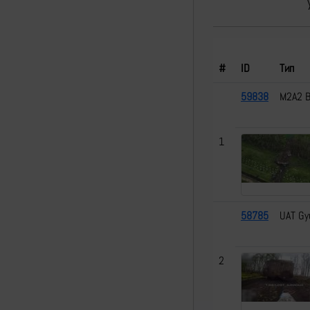
#
ID
Тип
59838
M2A2 B
1
58785
UAT Gy
2