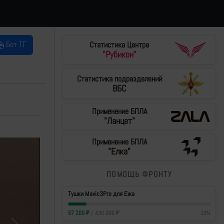
Бот ТГ
Статистика Центра
"Рубикон"
Статистика подразделений
ВБС
Применение БПЛА
"Ланцет"
Применение БПЛА
"Елка"
ПОМОЩЬ ФРОНТУ
Тушки Mavic3Pro для Ежа
57 200
₽
/
430 000
₽
13
%