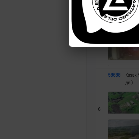
дв.)
5
58688
Козак-
дв.)
6