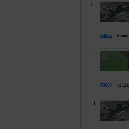
9
58684
Wisent
10
58683
M2A2 B
11