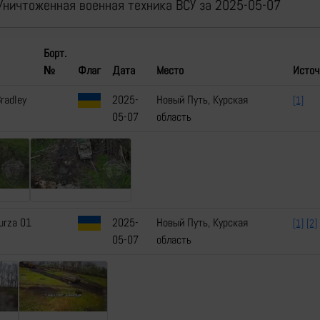
Уничтоженная военная техника ВСУ за 2025-05-07
Борт.
№
Флаг
Дата
Место
Источ
radley
2025-
Новый Путь, Курская
[1]
05-07
область
urza 01
2025-
Новый Путь, Курская
[1]
[2]
05-07
область