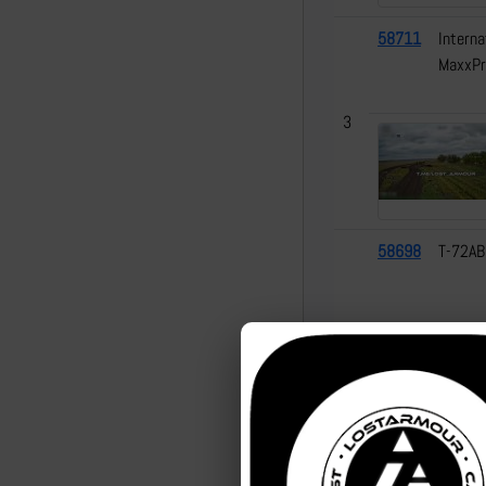
58711
Interna
MaxxPr
3
58698
Т-72АВ
4
58690
Козак-