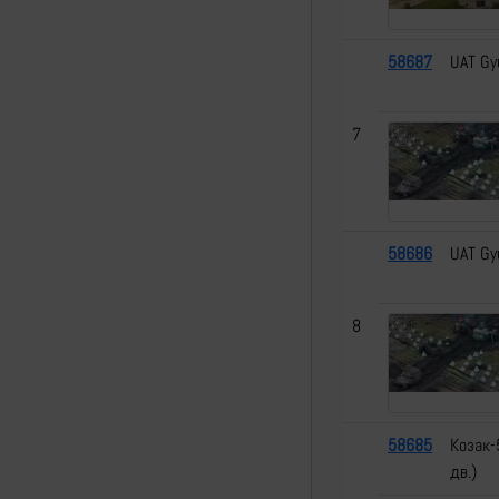
58687
UAT Gy
7
58686
UAT Gy
8
58685
Козак-
дв.)