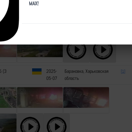
05-07
область
MAX!
5 (3
2025-
Барановка, Харьковская
[1]
05-07
область