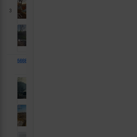
3
56681
БМП-1
2025-
Малая Локня,
03-10
Курская область