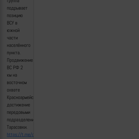
группа
подрывает
позицию
ВСУ в
южной
части
населённого
пункта.
Продвижение
ВС РФ 2
км на
восточном
охвате
Красноармейска.
достижение
передовыми
подразделениями
Тарасовки.
https://t.me/dva_majors/66332