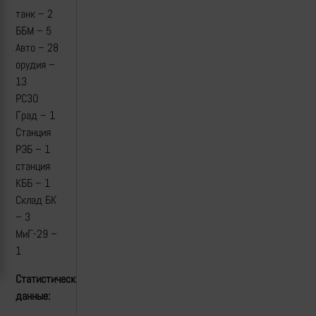
танк – 2
ББМ – 5
Авто – 28
орудия –
13
РСЗО
Град – 1
Станция
РЭБ – 1
станция
КББ – 1
Склад БК
– 3
МиГ-29 –
1
Статистические
данные: