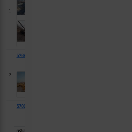
1
57698
ИМР-2
2025-
Суджа, Курская
03-10
область
2
57096
ПРП (с
173
2025-
Басовка, Сумская
башней
03-10
область
2С9)