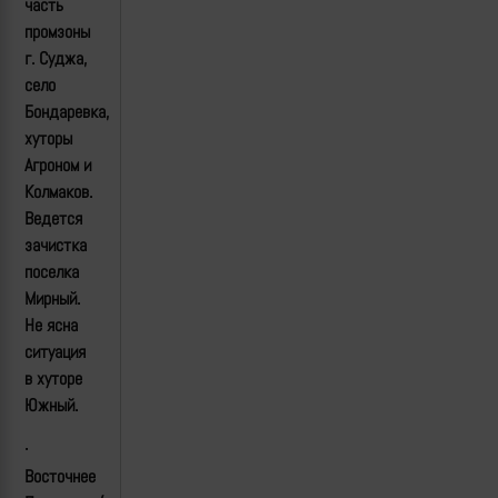
часть
промзоны
г. Суджа,
село
Бондаревка,
хуторы
Агроном и
Колмаков.
Ведется
зачистка
поселка
Мирный.
Не ясна
ситуация
в хуторе
Южный.
·
Восточнее