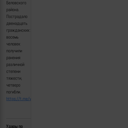
Беловского
района.
Пострадало
двенадцать
гражданских:
восемь
человек
получили
ранения
различной
степени
тяжести,
четверо
погибли.
https://t.me/warriorofnorth/6700
Удары по