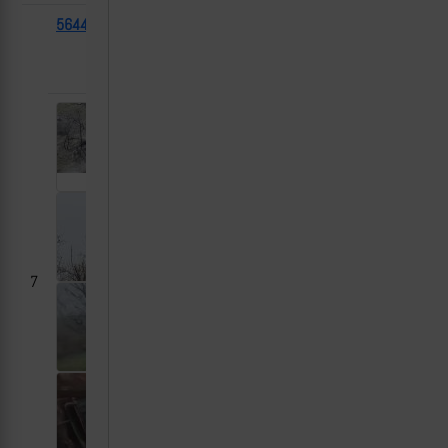
56448
UAT
2025-
Шевченко
Gyurza
03-10
(Красноармейский
01
гс), ДНР
7