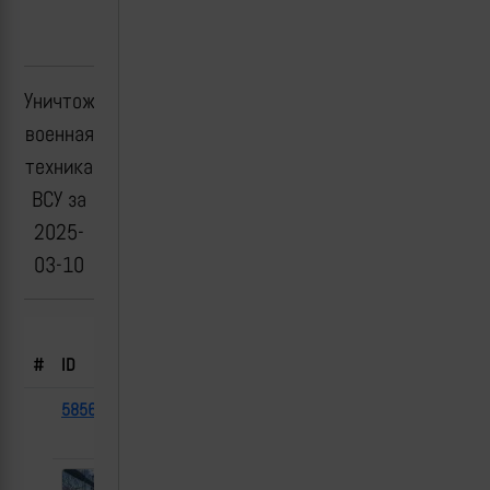
Уничтоженная
военная
техника
ВСУ за
2025-
03-10
Борт.
#
ID
Тип
№
Флаг
Дата
Место
58561
Т-80БВМ
29
2025-
2-й Княжий,
03-10
Курская область