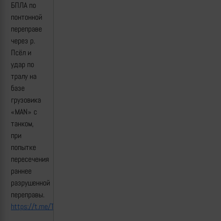
БПЛА по
понтонной
переправе
через р.
Псёл и
удар по
тралу на
базе
грузовика
«MAN» с
танком,
при
попытке
пересечения
раннее
разрушенной
переправы.
https://t.me/The_Wrong_Side/22274