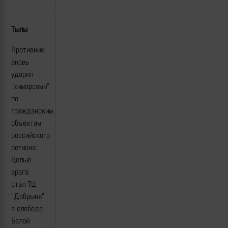
Тылы
Противник,
вновь
ударил
"химарсами"
по
гражданским
объектам
российского
региона.
Целью
врага
стал ТЦ
"Добрыня"
в слободе
Белой