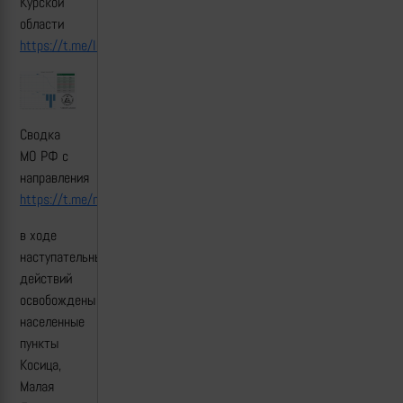
Курской
области
https://t.me/lost_armour/4714
Сводка
МО РФ с
направления
https://t.me/mod_russia/49939
в ходе
наступательных
действий
освобождены
населенные
пункты
Косица,
Малая