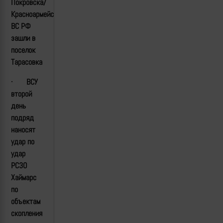
Покровска/
Красноармейска
ВС РФ
зашли в
поселок
Тарасовка
·
ВСУ
второй
день
подряд
наносят
удар по
удар
РСЗО
Хаймарс
по
объектам
скопления