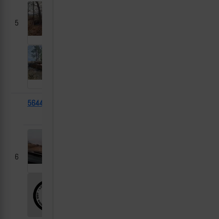
5
56449
Козак-5
2025-
Красноармейский
(3 дв.)
03-10
р-н, ДНР
6