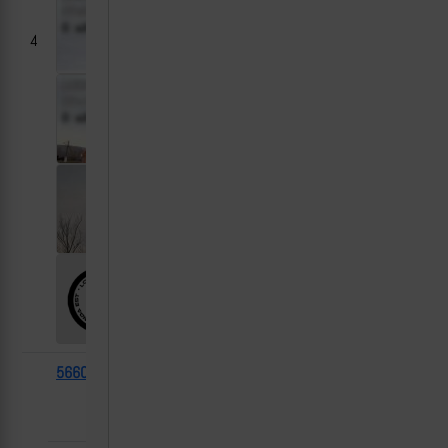
4
56605
Т-72Б3
2025-
Александрополь,
(башня
03-10
ДНР
Т-72Б)