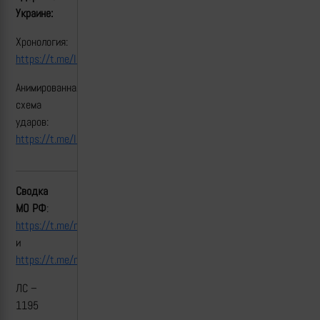
Украине:
Хронология:
https://t.me/lost_armour/4707
Анимированная
схема
ударов:
https://t.me/lost_armour/4711
Сводка
МО РФ
:
https://t.me/mod_russia/49937
и
https://t.me/mod_russia/49938
ЛС –
1195