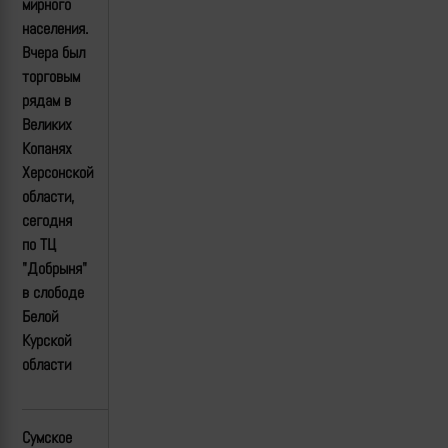
мирного
населения.
Вчера был
торговым
рядам в
Великих
Копанях
Херсонской
области,
сегодня
по ТЦ
"Добрыня"
в слободе
Белой
Курской
области
Сумское