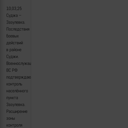
10,03,25
Суджа –
Зазулевка.
Последствия
боевых
действий
в районе
Суджи.
Военнослужащие
ВС РФ
подтверждают
контроль
населённого
пункта
Зазулевка.
Расширение
зоны
контроля