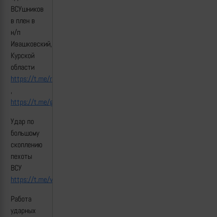
ВСУшников
в плен в
н/п
Ивашковский,
Курской
области
https://t.me/russkiypatriot0/19664
,
https://t.me/gefestwar/4527
Удар по
большому
скоплению
пехоты
ВСУ
https://t.me/warriorofnorth/6676
Работа
ударных