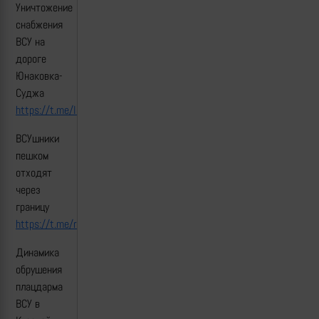
Уничтожение
снабжения
ВСУ на
дороге
Юнаковка-
Суджа
https://t.me/lost_armour/4710
ВСУшники
пешком
отходят
через
границу
https://t.me/rustroyka1945/20529
Динамика
обрушения
плацдарма
ВСУ в