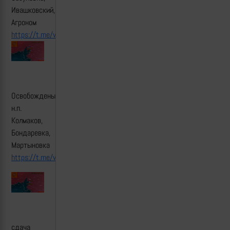
Ивашковский,
Агроном
https://t.me/warriorofnorth/6683
Освобождены
н.п.
Колмаков,
Бондаревка,
Мартыновка
https://t.me/warriorofnorth/6695
сдача