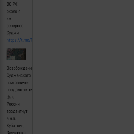
ВС РФ
около 4
км
севернее
Суджи.
https://t.me/RKadyrov_95/5547
Освобождение
Суджанского
приграничья
продолжается:
флаг
России
воздвигнут
в н.п.
Кубаткин,
Зазулевка,