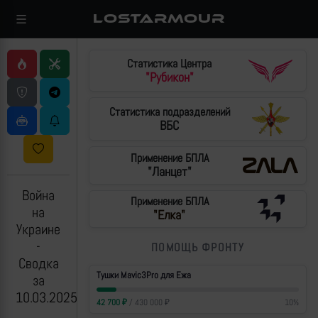
LOSTARMOUR
Статистика Центра
"Рубикон"
Статистика подразделений
ВБС
Применение БПЛА
"Ланцет"
Война
Применение БПЛА
на
"Елка"
Украине
-
ПОМОЩЬ ФРОНТУ
Сводка
Тушки Mavic3Pro для Ежа
за
10.03.2025
42 700
₽
/
430 000
₽
10
%