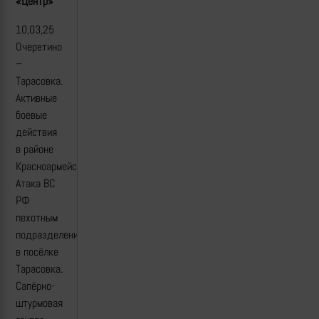
«Центр»
10,03,25
Очеретино
–
Тарасовка.
Активные
боевые
действия
в районе
Красноармейска.
Атака ВС
РФ
пехотным
подразделением
в посёлке
Тарасовка.
Сапёрно-
штурмовая