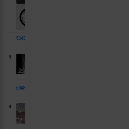
56436
LAVR
2025-
-
Titan-S
03-10
8
56433
M1126
2025-
Казачья Локня,
ICV
03-10
Курская область
9