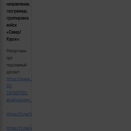
направление,
госграница,
группировка
войск
«Север/
Курск»:
Репортажи
про
подземный
десант:
https://www.1tv.ru/news/2025-
03-
10/503701-
eksklyuzivnyy_reportazh_amira_yusupova_o_neveroyatnoy_operatsi
,
https://t.me/VostokBrigada/299
,
https://t.me/xonewsru/21906