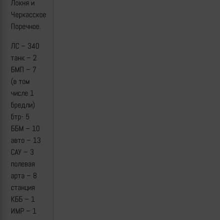
Локня и
Черкасское
Поречное.
ЛС – 340
танк – 2
БМП – 7
(в том
числе 1
бредли)
бтр- 5
ББМ – 10
авто – 13
САУ – 3
полевая
арта – 8
станция
КББ – 1
ИМР – 1