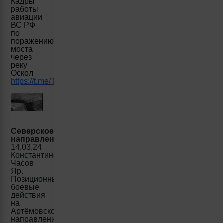
Кадры
работы
авиации
ВС РФ
по
поражению
моста
через
реку
Оскол
https://t.me/The_Wrong_Side/15013
Северское
направление:
14,03,24
Константиновка-
Часов
Яр.
Позиционные
боевые
действия
на
Артёмовском
направлении.