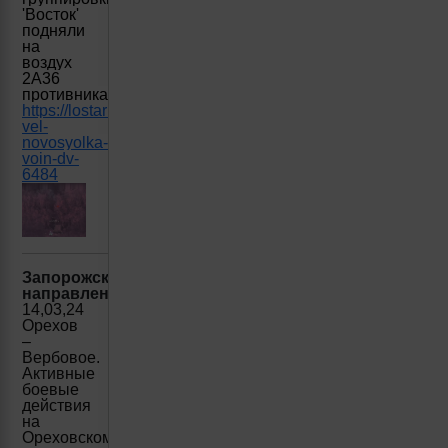
'Восток'
подняли
на
воздух
2А36
противника
https://lostarmour.info/news/kbb-
vel-
novosyolka-
voin-dv-
6484
Запорожское
направление:
14,03,24
Орехов
–
Вербовое.
Активные
боевые
действия
на
Ореховском