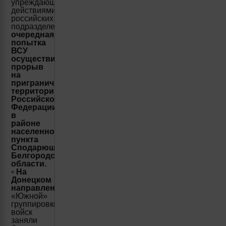
упреждающими
действиями
российских
подразделений
сорвана
очередная
попытка
ВСУ
осуществить
прорыв
на
приграничную
территорию
Российской
Федерации
в
районе
населенного
пункта
Сподарюшино
Белгородской
области.
▫️
На
Донецком
направлении
подразделения
«Южной»
группировки
войск
заняли