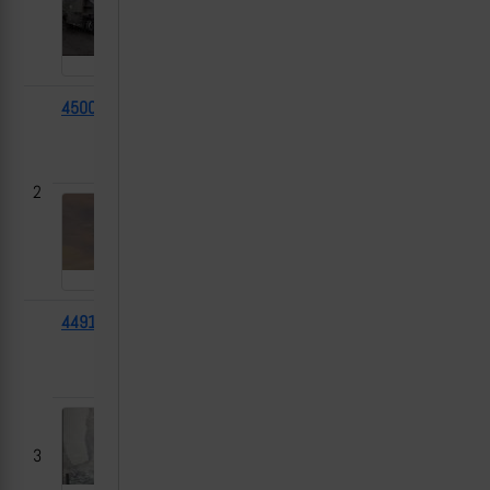
45007
СТ-68У
2024-
Козиловка,
[1]
(19Ж6)
03-14
Черниговская
область
2
44917
Т-64БВ
2024-
Сподарюшино,
[1]
03-14
Белгородская
область
3