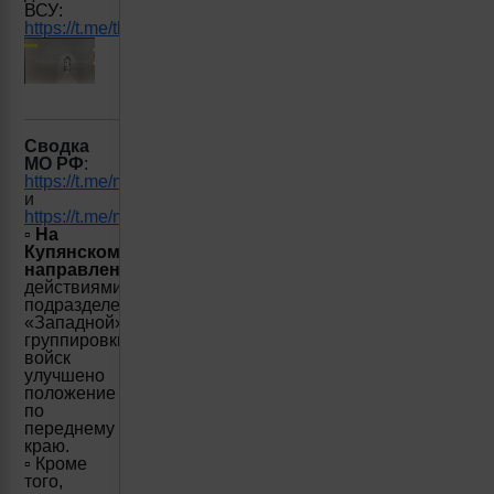
ВСУ:
https://t.me/thetunnelight/298
Сводка
МО РФ
:
https://t.me/mod_russia/36608
и
https://t.me/mod_russia/36609
▫️
На
Купянском
направлении
активными
действиями
подразделений
«Западной»
группировки
войск
улучшено
положение
по
переднему
краю.
▫️ Кроме
того,