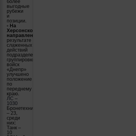
более
выгодные
рубежи
и
позиции.
▫️
На
Херсонском
направлении
в
результате
слаженных
действий
подразделений
группировки
войск
«Днепр»
улучшено
положение
по
переднему
краю.
ЛС –
1030
Бронетехника
– 23,
среди
них:
Танк –
10