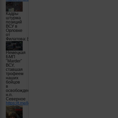
Кадры
штурма
позиций
ВСУ в
Орловке
от
Филатова:
https://t.me/rt_russian/192655
Немецкая
БМП
"Marder"
ВСУ,
ставшая
трофеем
наших
бойцов
в
освобожденном
н.п.
Северное
https://t.me/lost_armour/2267