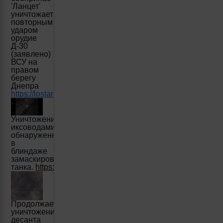
'Ланцет'
уничтожает
повторным
ударом
орудие
Д-30
(заявлено)
ВСУ на
правом
берегу
Днепра
https://lostarmour.info/news/lancet_24_03_14_08_solovievli
Уничтожение
иксоводами
обнаруженного
в
блиндаже
замаскированного
танка.
https://t.me/Dnepro_Rub/2236
Продолжается
уничтожение
десанта