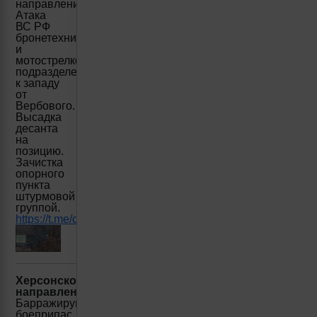
направлении.
Атака
ВС РФ
бронетехникой
и
мотострелковым
подразделением
к западу
от
Вербового.
Высадка
десанта
на
позицию.
Зачистка
опорного
пункта
штурмовой
группой.
https://t.me/creamy_caprice/4760
Херсонское
направление:
Барражирующий
боеприпас