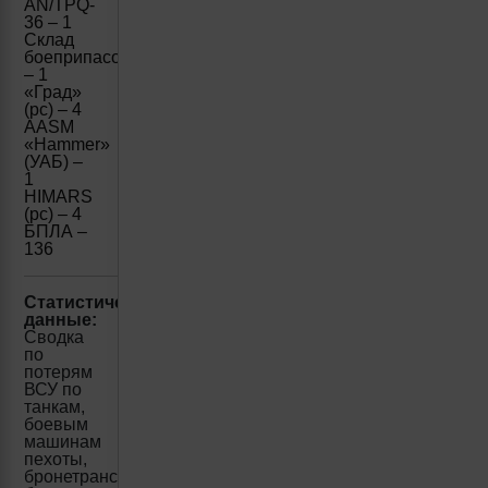
AN/TPQ-
36 – 1
Склад
боеприпасов
– 1
«Град»
(рс) – 4
AASM
«Hammer»
(УАБ) –
1
HIMARS
(рс) – 4
БПЛА –
136
Статистические
данные:
Сводка
по
потерям
ВСУ по
танкам,
боевым
машинам
пехоты,
бронетранспортерам,