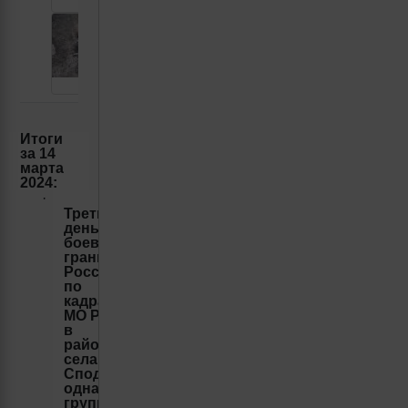
Итоги
за
14
марта
2024:
·
Третий
день
боев на
границе
России,
по
кадрам
МО РФ
в
районе
села
Сподарюшино
одна из
групп