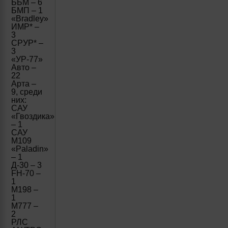
ББМ – 6
БМП – 1
«Bradley»
ИМР* –
3
СРУР* –
3
«УР-77»
Авто –
22
Арта –
9, среди
них:
САУ
«Гвоздика»
– 1
САУ
М109
«Paladin»
– 1
Д-30 – 3
FH-70 –
1
М198 –
1
M777 –
2
РЛС