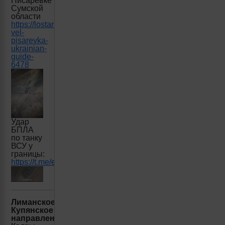
Писаревке
Сумской
области
https://lostarmour.info/news/most-
vel-
pisarevka-
ukrainian-
guide-
6478
Удар
БПЛА
по танку
ВСУ у
границы:
https://t.me/epoddubny/19349
Лиманское/
Купянское
направление: