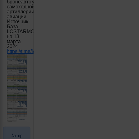
бронеавтомобилям,
самоходной
артиллерии,
авиации.
Источник:
База
LOSTARMOUR
.
INFO
на 13
марта
2024
https
://
t
.
me
/
lost
_
armour
/2257
Автор