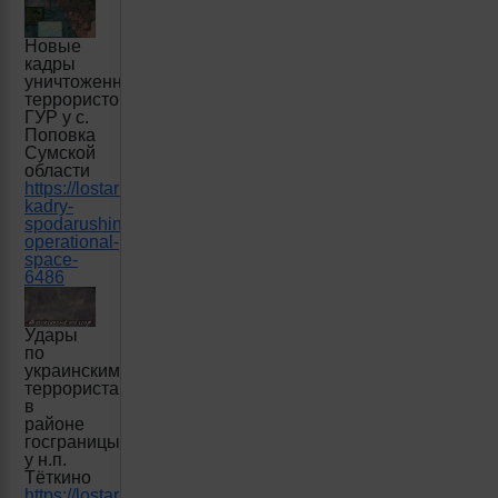
Новые
кадры
уничтоженных
террористов
ГУР у с.
Поповка
Сумской
области
https://lostarmour.info/news/novie-
kadry-
spodarushino-
operational-
space-
6486
Удары
по
украинским
террористам
в
районе
госграницы
у н.п.
Тёткино
https://lostarmour.info/news/udary-