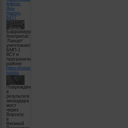
tetkino-
dva-
majors-
6477
Барражирующий
боеприпас
'Ланцет'
уничтожает
БМП-1
ВСУ в
приграничном
районе
https://lostarmour.info/news/lancet_24_03_14_02_mod-
russia
Повреждённый
в
результате
авиаудара
мост
через
Ворсклу
в
Великой