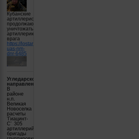
Кубанские
артиллеристы
продолжают
уничтожать
артиллерию
врага
https://lostarmour.info/news/kbb-
uas-nm-
dnr-6485
Угледарское
направление:
В
районе
н.п.
Великая
Новоселка
расчеты
'Гиацинт-
С'
305
артиллерийской
бригады
группировки