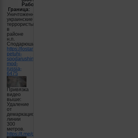
Работино)
Граница:
Уничтоженные
украинские
террористы
в
районе
н.п.
Сподарюшино
https://lostarmour.info/news/unichtojennie-
petuhi-
spodarushino-
mod-
russia-
6475
Привязка
видео
выше:
Удаление
от
демаркационной
линии
300
метров.
https://t.me/creamy_caprice/4762