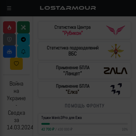
LOSTARMOUR
Статистика Центра
"Рубикон"
Статистика подразделений
ВБС
Применение БПЛА
"Ланцет"
Война
Применение БПЛА
на
"Елка"
Украине
-
ПОМОЩЬ ФРОНТУ
Сводка
Тушки Mavic3Pro для Ежа
за
14.03.2024
42 700
₽
/
430 000
₽
10
%