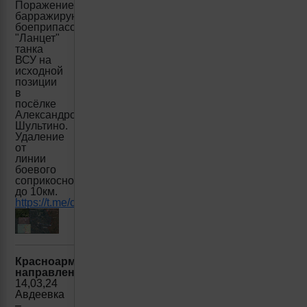
Поражение
барражирующим
боеприпасом
"Ланцет"
танка
ВСУ на
исходной
позиции
в
посёлке
Александро-
Шультино.
Удаление
от
линии
боевого
соприкосновения
до 10км.
https://t.me/creamy_caprice/4756
Красноармейское(Покровское)
направление:
14,03,24
Авдеевка
–