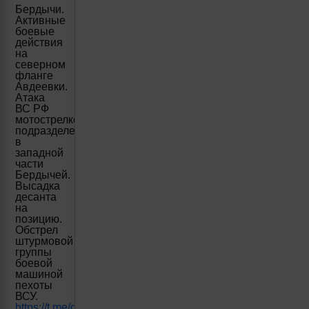
Бердычи.
Активные
боевые
действия
на
северном
фланге
Авдеевки.
Атака
ВС РФ
мотострелковым
подразделением
в
западной
части
Бердычей.
Высадка
десанта
на
позицию.
Обстрел
штурмовой
группы
боевой
машиной
пехоты
ВСУ.
https://t.me/creamy_caprice/4755