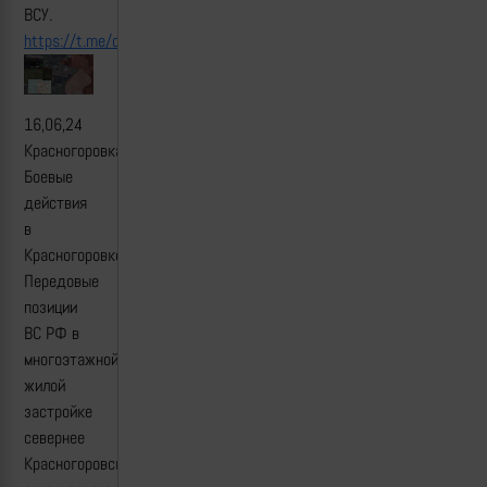
ВСУ.
https://t.me/creamy_caprice/5830
16,06,24
Красногоровка.
Боевые
действия
в
Красногоровке.
Передовые
позиции
ВС РФ в
многоэтажной
жилой
застройке
севернее
Красногоровского