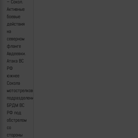
– Сокол.
Активные
боевые
действия
на
северном
фланге
Авдеевки.
Атака ВС
РФ
южнее
Сокола
мотострелковым
подразделением.
БРДМ ВС
РФ под
обстрелом
со
стороны