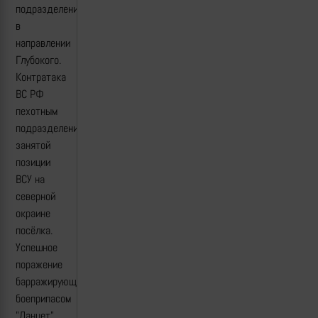
подразделением
в
направлении
Глубокого.
Контратака
ВС РФ
пехотным
подразделением
занятой
позиции
ВСУ на
северной
окраине
посёлка.
Успешное
поражение
барражирующим
боеприпасом
"Ланцет"