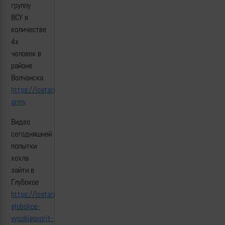
группу
ВСУ в
количестве
4х
человек в
районе
Волчанска
https://lostarmour.info/news/lancet_24_06_16_01_rusich-
army
Видео
сегодняшней
попытки
хохла
зайти в
Глубокое
https://lostarmour.info/news/boi-
glubokoe-
vysokigovorit-