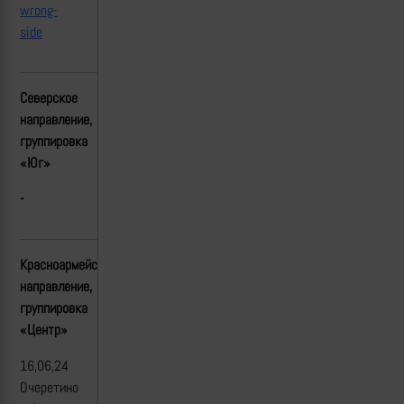
wrong-
side
Северское
направление,
группировка
«Юг»
-
Красноармейское(Покровское)
направление,
группировка
«Центр»
16,06,24
Очеретино