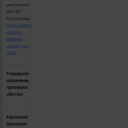
уничтожение
БМП ВСУ
Краснополем:
https://lostarmour.info/news/udar-
uas-bmp-
avdeevka-
yourvaccinez-
9040
Угледарское
направление,
группировка
«Восток»
-
Херсонское/
Ореховское