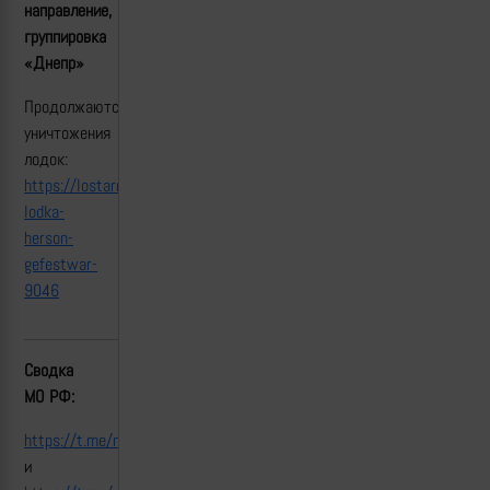
направление,
группировка
«Днепр»
Продолжаются
уничтожения
лодок:
https://lostarmour.info/news/sbros-
lodka-
herson-
gefestwar-
9046
Сводка
МО РФ:
https
://
t
.
me
/
mod
_
russia
/39827
и