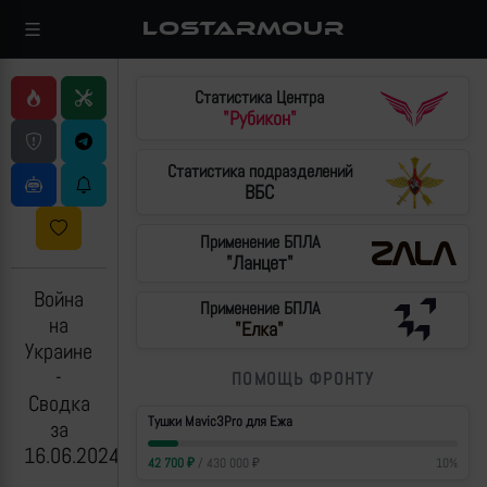
LOSTARMOUR
Статистика Центра
"Рубикон"
Статистика подразделений
ВБС
Применение БПЛА
"Ланцет"
Война
Применение БПЛА
на
"Елка"
Украине
-
ПОМОЩЬ ФРОНТУ
Сводка
Тушки Mavic3Pro для Ежа
за
16.06.2024
42 700
₽
/
430 000
₽
10
%