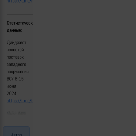
https://t.me/mod_russia/39828
Статистические
данные:
Дайджест
новостей
поставок
западного
вооружения
ВСУ 8-15
июня
2024
https://t.me/lost_armour/3027
Автор