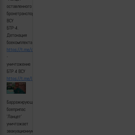
оставленного
бронетранспортёра
ВСУ
БТР-4.
Детонация
боекомплекта.
https://t.me/creamy_caprice/5831
-
уничтожение
БТР 4 ВСУ
https://t.me/lost_armour/3026
Барражирующий
боеприпас
'Ланцет'
уничтожает
эвакуационную