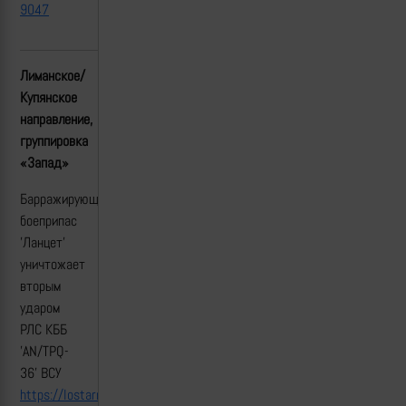
9047
Лиманское/
Купянское
направление,
группировка
«Запад»
Барражирующий
боеприпас
'Ланцет'
уничтожает
вторым
ударом
РЛС КББ
'AN/TPQ-
36' ВСУ
https://lostarmour.info/news/lancet_24_06_16_02_the-