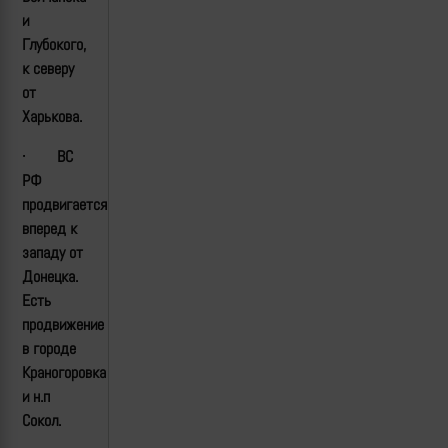
и
Глубокого,
к северу
от
Харькова.
·
ВС
РФ
продвигается
вперед к
западу от
Донецка.
Есть
продвижение
в городе
Краногоровка
и н.п
Сокол.