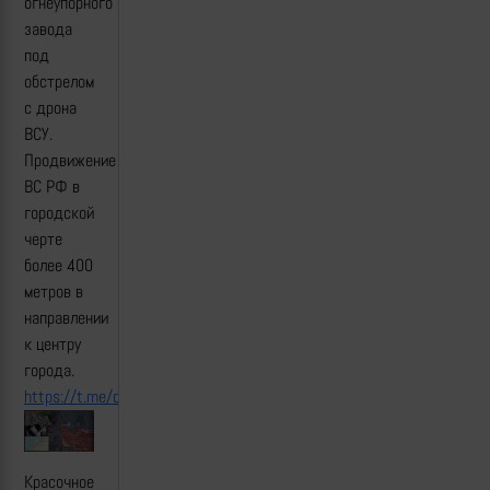
огнеупорного
завода
под
обстрелом
с дрона
ВСУ.
Продвижение
ВС РФ в
городской
черте
более 400
метров в
направлении
к центру
города.
https://t.me/creamy_caprice/5828
Красочное