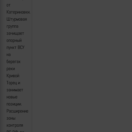
от
Катериновки.
Штурмовая
группа
зачищает
опорный
пункт ВСУ
на
берегах
реки
Кривой
Торец и
занимает
новые
позиции.
Расширение
зоны
контроля