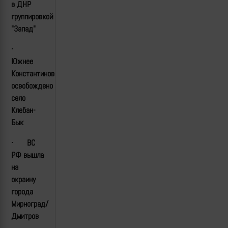
в ДНР
группировкой
"Запад"
·
Южнее
Константиновки
освобождено
село
Клебан-
Бык
·
ВС
РФ вышла
на
окраину
города
Мирноград/
Дмитров