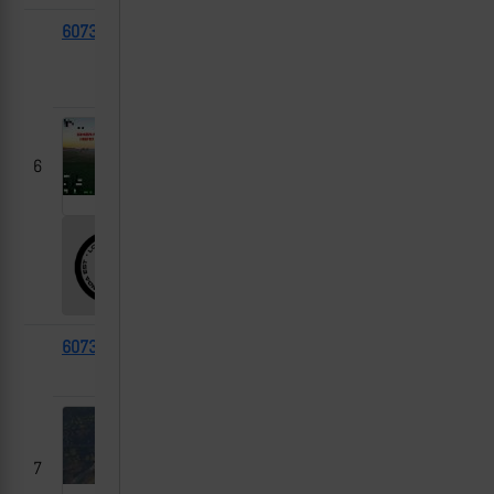
60736
Otokar
2025-
Новомихайловка
Cobra 2
08-23
(Краснолиманский
р-н), ДНР
6
60734
XA-180
2025-
Константиновка
08-23
(город), ДНР
7