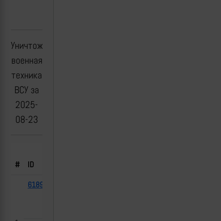
Уничтоженная
военная
техника
ВСУ за
2025-
08-23
Борт.
#
ID
Тип
№
Флаг
Дата
Место
61891
Новатор
2025-
Степногорск,
08-23
Запорожская
область