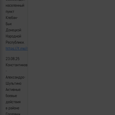
населенный
пункт
Клебан-
Бык
Донецкой
Народной
Республики.
https://t.me/mod_russia/55810
23.08.25
Константиновка
-
Александро-
Шультино
Активные
боевые
действия
в районе
Горловки.