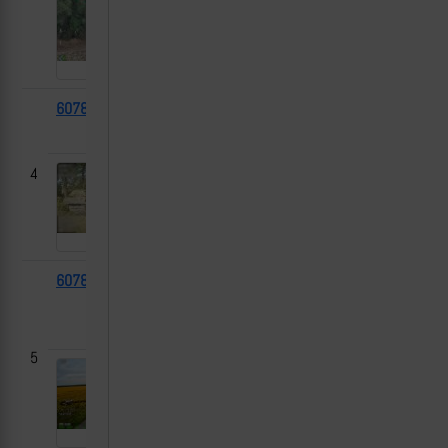
60781
Т-64БВ
2025-
ДНР
08-23
4
60780
Land
2025-
Малая
Rover
08-23
Корчаковка,
Snatch
Сумская область
5