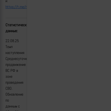
и
https://t.me/mod_russia/55812
Статистические
данные:
22.08.25
Темп
наступления
Среднесуточное
продвижение
ВС РФ в
зоне
проведения
СВО.
Обновление
по
данным c