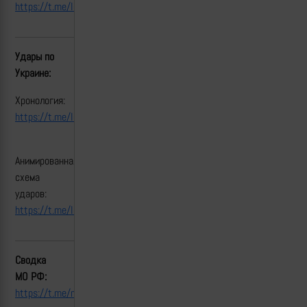
https://t.me/lost_armour/6233
Удары по
Украине:
Хронология:
https://t.me/lost_armour/6231
Анимированная
схема
ударов:
https://t.me/lost_armour/6235
Сводка
МО РФ:
https://t.me/mod_russia/55811