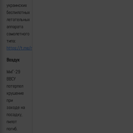
украинских
беспилотных
летательных
аппарата
самолетного
типа:
https://t.me/mod_russia/55825
Воздух
МиГ-29
ВВСУ
потерпел
крушение
при
заходе на
посадку,
пилот
погиб.