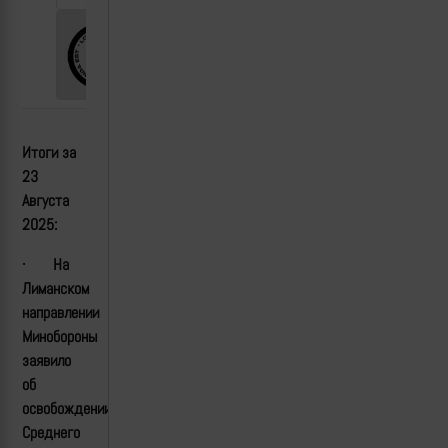
Итоги за
2
3
Августа
2025:
·
На
Лиманском
направлении
Минобороны
заявило
об
освобождении
Среднего