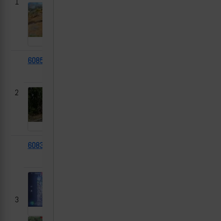
1
60857
M113A1G
2025-
ДНР
08-23
2
60835
Т-80БВ
2025-
Ивановка, ДНР
08-23
3