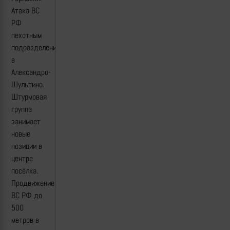
Атака ВС
РФ
пехотным
подразделениtм
в
Александро-
Шультино.
Штурмовая
группа
занимает
новые
позиции в
центре
посёлка.
Продвижение
ВС РФ до
500
метров в