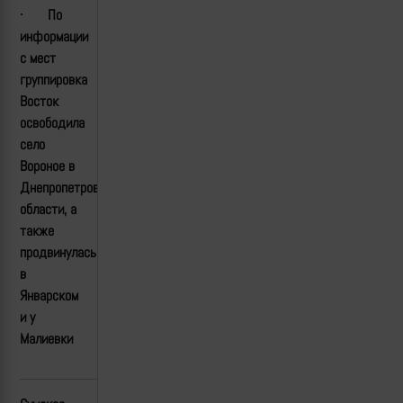
·
По
информации
с мест
группировка
Восток
освободила
село
Вороное в
Днепропетровской
области, а
также
продвинулась
в
Январском
и у
Малиевки