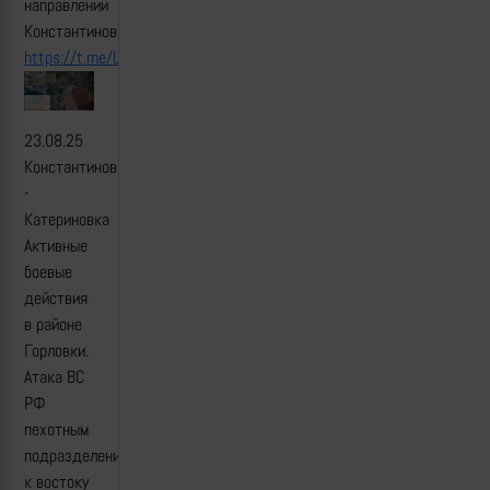
направлении
Константиновки.
https://t.me/Legion_W_Bat1/970
23.08.25
Константиновка
-
Катериновка
Активные
боевые
действия
в районе
Горловки.
Атака ВС
РФ
пехотным
подразделениям
к востоку