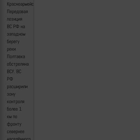
Красноармейска.
Передовая
позиция
ВС РФ на
западном
берегу
реки
Полтавка
обстреляна
ВСУ. ВС
РФ
расширили
зону
контроля
более 1
км по
фронту
севернее
населённого