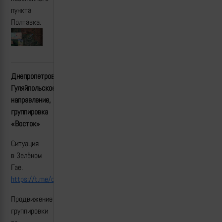
пункта
Полтавка.
Днепропетровское/
Гуляйпольское
направление,
группировка
«Восток»
Ситуация
в Зелёном
Гае.
https://t.me/caprice_online/11458
Продвижение
группировки