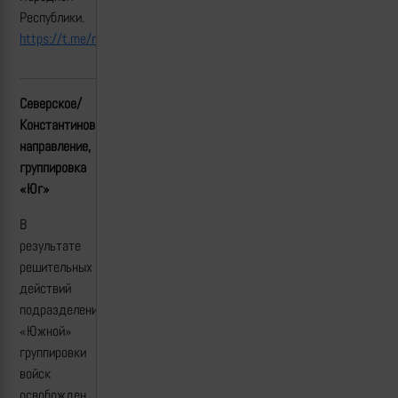
Республики.
https://t.me/mod_russia/55809
Северское/
Константиновкое
направление,
группировка
«Юг»
В
результате
решительных
действий
подразделений
«Южной»
группировки
войск
освобожден