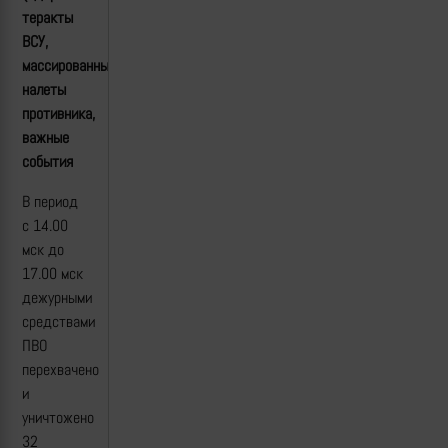
теракты
ВСУ,
массированные
налеты
противника,
важные
события
В период
с 14.00
мск до
17.00 мск
дежурными
средствами
ПВО
перехвачено
и
уничтожено
32