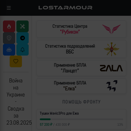
LOSTARMOUR
Статистика Центра
"Рубикон"
Статистика подразделений
ВБС
Применение БПЛА
"Ланцет"
Война
Применение БПЛА
на
"Елка"
Украине
-
ПОМОЩЬ ФРОНТУ
Сводка
Тушки Mavic3Pro для Ежа
за
23.08.2025
57 200
₽
/
430 000
₽
13
%