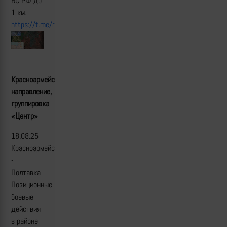
ВС РФ до
1 км.
https://t.me/rian_ru/312076
Красноармейское(Покровское)
направление,
группировка
«Центр»
18.08.25
Красноармейск
-
Полтавка
Позиционные
боевые
действия
в районе