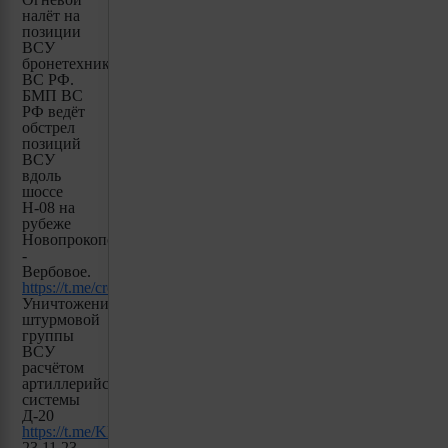
налёт на
позиции
ВСУ
бронетехникой
ВС РФ.
БМП ВС
РФ ведёт
обстрел
позиций
ВСУ
вдоль
шоссе
Н-08 на
рубеже
Новопрокоповка
-
Вербовое.
https://t.me/creamy_caprice/3258
Уничтожение
штурмовой
группы
ВСУ
расчётом
артиллерийской
системы
Д-20
https://t.me/KLYONKLEN/141
23,11,23