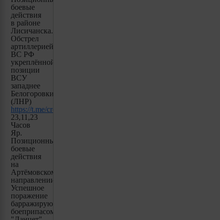
боевые
действия
в районе
Лисичанска.
Обстрел
артиллерией
ВС РФ
укреплённой
позиции
ВСУ
западнее
Белогоровки
(ЛНР)
https://t.me/creamy_caprice/3244
23,11,23
Часов
Яр.
Позиционные
боевые
действия
на
Артёмовском
направлении.
Успешное
поражение
барражирующим
боеприпасом
"Ланцет"