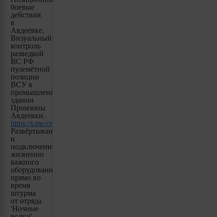
боевые
действия
в
Авдеевке.
Визуальный
контроль
разведкой
ВС РФ
пулемётной
позиции
ВСУ в
промышленном
здании
Промзоны
Авдеевки.
https://t.me/creamy_caprice/3246
Развёртывание
и
подключение
жизненно
важного
оборудования,
прямо во
время
штурма
от отряда
'Ночные
волки'