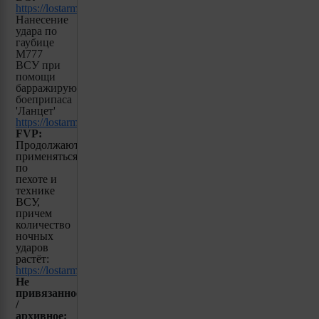
https
://
lostarmour
.
info
/
news
/
lancet
_23_11_23_06_
voenacher
Нанесение
удара по
гаубице
M777
ВСУ при
помощи
барражирующего
боеприпаса
'Ланцет'
https://lostarmour.info/news/lancet_23_11_23_01_rustroyka1945
FVP
:
Продолжают
применяться
по
пехоте и
технике
ВСУ,
причем
количество
ночных
ударов
растёт:
https://lostarmour.info/tags/fpv
Не
привязанное
/
архивное: