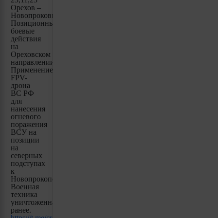
Орехов –
Новопроковка.
Позиционные
боевые
действия
на
Ореховском
направлении.
Применение
FPV-
дрона
ВС РФ
для
нанесения
огневого
поражения
ВСУ на
позиции
на
северных
подступах
к
Новопрокоповке.
Военная
техника
уничтоженная
ранее.
https://t.me/creamy_caprice/3248