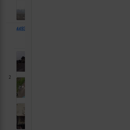
44937
International
2023-
Работино,
MaxxPro
11-23
Запорожская
область
2