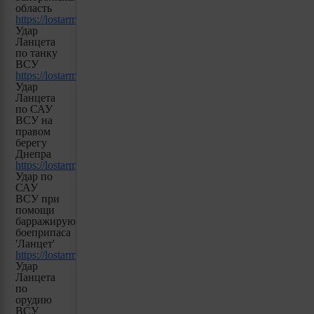
область
https://lostarmour.info/news/lancet_23_11_23_02_voin_dv
Удар
Ланцета
по танку
ВСУ
https://lostarmour.info/news/lancet_23_11_23_03_vdd98
Удар
Ланцета
по САУ
ВСУ на
правом
берегу
Днепра
https://lostarmour.info/news/lancet_23_11_23_05_dnepro_rub
Удар по
САУ
ВСУ при
помощи
барражирующего
боеприпаса
'Ланцет'
https://lostarmour.info/news/lancet_23_11_23_04_btr80
Удар
Ланцета
по
орудию
ВСУ