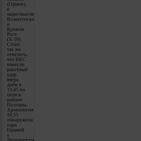
(Герани),
в
окрестностях
Вознесенска
и
Кривом
Роге
(Х-59)
Стоит
так же
отметить,
что ВКС
нанесли
ракетный
удар
вчера
днём в
13.45 по
цели в
районе
Полтавы.
Хронология
18.55
обнаружена
пара
Гераней
у
Днепропетровска.