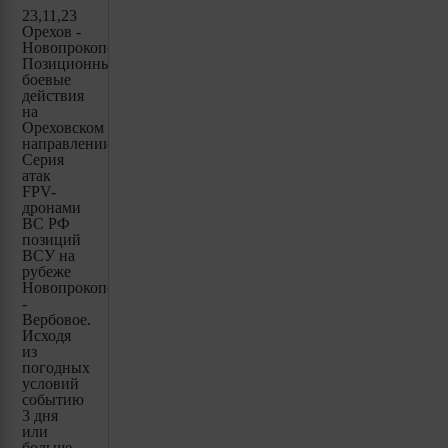
23,11,23
Орехов -
Новопрокоповка.
Позиционные
боевые
действия
на
Ореховском
направлении.
Серия
атак
FPV-
дронами
ВС РФ
позиций
ВСУ на
рубеже
Новопрокоповка
-
Вербовое.
Исходя
из
погодных
условий
событию
3 дня
или
больше.