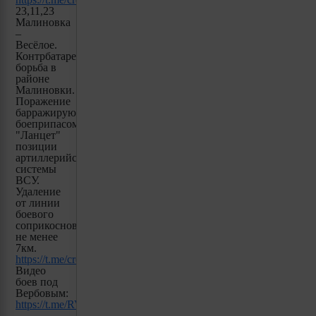
23,11,23
Малиновка
–
Весёлое.
Контрбатарейная
борьба в
районе
Малиновки.
Поражение
барражирующим
боеприпасом
"Ланцет"
позиции
артиллерийской
системы
ВСУ.
Удаление
от линии
боевого
соприкосновения
не менее
7км.
https://t.me/creamy_caprice/3252
Видео
боев под
Вербовым:
https://t.me/RVvoenkor/57093