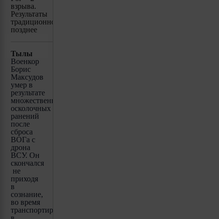
взрыва.
Результаты
традиционно
позднее
Тылы
Военкор
Борис
Максудов
умер в
результате
множественных
осколочных
ранений
после
сброса
ВОГа с
дрона
ВСУ. Он
скончался
не
приходя
в
сознание,
во время
транспортировки
в