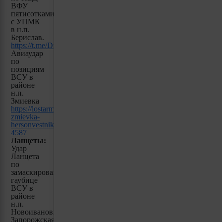
ВФУ
пятисотками
с УПМК
в н.п.
Берислав.
https://t.me/Dnepro_Rub/1554
Авиаудар
по
позициям
ВСУ в
районе
н.п.
Змиевка
https://lostarmour.info/news/aviaudar-
zmievka-
hersonvestnik-
4587
Ланцеты:
Удар
Ланцета
по
замаскированной
гаубице
ВСУ в
районе
н.п.
Новоивановка,
Запорожская