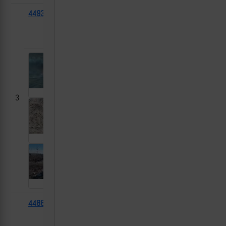
44935
International
2023-
Работино,
MaxxPro
11-23
Запорожская
область
3
44884
HMMWV
2023-
Вербовое,
11-23
Запорожская