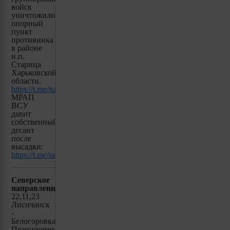
войск
уничтожили
опорный
пункт
противника
в районе
н.п.
Старица
Харьковской
области.
https://t.me/natoptishh/2097
МРАП
ВСУ
давит
собственный
десант
после
высадки:
https://t.me/razved_dozor/5458
Северское
направление:
22,11,23
Лисичанск
-
Белогоровка(ЛНР).
Позиционные