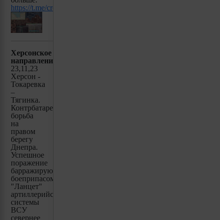
https://t.me/creamy_caprice/3260
Херсонское
направление:
23,11,23
Херсон -
Токаревка
–
Тягинка.
Контрбатарейная
борьба
на
правом
берегу
Днепра.
Успешное
поражение
барражирующим
боеприпасом
"Ланцет"
артиллерийской
системы
ВСУ
севернее