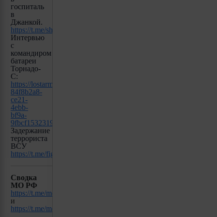
госпиталь
в
Джанкой.
https://t.me/shot_shot/59644
Интервью
с
командиром
батареи
Торнадо-
С:
https://lostarmour.info/svo#remark42__comment-
84f8b2a8-
ce21-
4ebb-
bf9a-
9fbcf1532319
Задержание
террориста
ВСУ
https://t.me/fighter_bomber/14817
Сводка
МО РФ
https://t.me/mod_russia/32771
и
https://t.me/mod_russia/32772