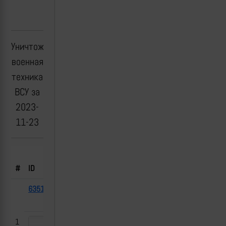
Уничтоженная
военная
техника
ВСУ за
2023-
11-23
Борт.
#
ID
Тип
№
Флаг
Дата
Место
63513
БМП-2
2023-
Неизвестно
11-23
1