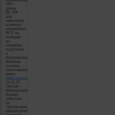
FPV-
дрона
ВС РФ
для
нанесения
огневого
поражения
ВСУ на
позиции
на
северных
подступах
к
Новопрокоповке.
Военная
техника
уничтоженная
ранее.
https://t.me/creamy_caprice/3248
24,11,23
Орехов –
Новопрокоповка.
Боевые
действия
на
Ореховском
направлении.
Огневой