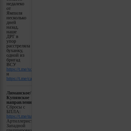
недалеко
от
Ямпиля
несколько
дней
назад,
наше
ДРГ в
упор
расстреляла
буханку,
одной из
бригад
ВСУ
https://t.me/xoxol_uk/19073
и
https://t.me/cactusthebutcher/72
Лиманское/
Купянское
направление:
Сбросы с
БПЛА:
https://t.me/natoptishh/2096
Артиллеристы
Западной
группировки