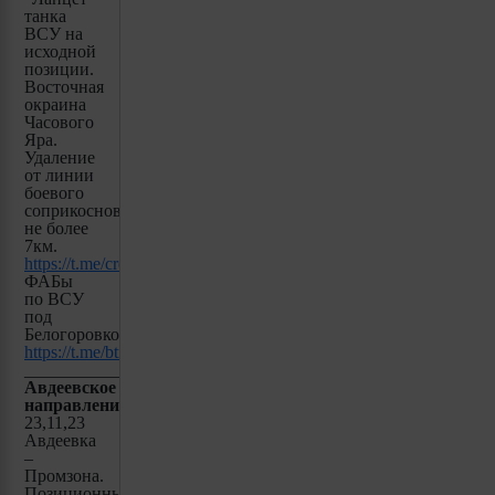
танка
ВСУ на
исходной
позиции.
Восточная
окраина
Часового
Яра.
Удаление
от линии
боевого
соприкосновения
не более
7км.
https://t.me/creamy_caprice/3254
ФАБы
по ВСУ
под
Белогоровкой:
https://t.me/btr80/12358
_____________________________________
Авдеевское
направление:
23,11,23
Авдеевка
–
Промзона.
Позиционные