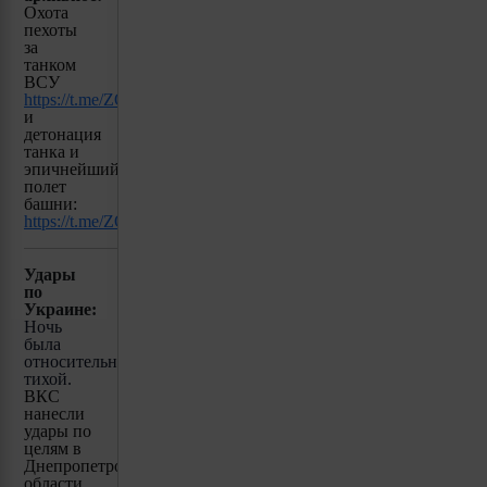
Охота
пехоты
за
танком
ВСУ
https://t.me/ZOV_Jumanji/17
и
детонация
танка и
эпичнейший
полет
башни:
https://t.me/ZOV_Jumanji/21
Удары
по
Украине:
Ночь
была
относительно
тихой.
ВКС
нанесли
удары по
целям в
Днепропетровской
области