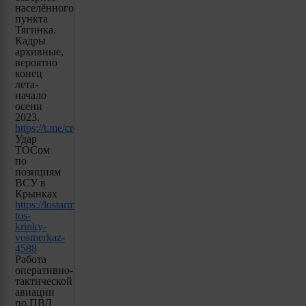
населённого
пункта
Тягинка.
Кадры
архивные,
вероятно
конец
лета-
начало
осени
2023.
https://t.me/creamy_caprice/3262
Удар
ТОСом
по
позициям
ВСУ в
Крынках
https://lostarmour.info/news/udar-
tos-
krinky-
vosmerkaz-
4588
Работа
оперативно-
тактической
авиации
по ПВД