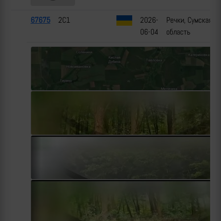
67675
2С1
2026-
Речки, Сумская
06-04
область