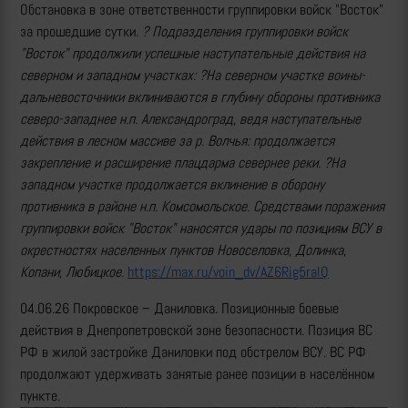
Обстановка в зоне ответственности группировки войск "Восток"
за прошедшие сутки.
? Подразделения группировки войск
"Восток" продолжили успешные наступательные действия на
северном и западном участках: ?На северном участке воины-
дальневосточники вклиниваются в глубину обороны противника
северо-западнее н.п. Александроград, ведя наступательные
действия в лесном массиве за р. Волчья: продолжается
закрепление и расширение плацдарма севернее реки. ?На
западном участке продолжается вклинение в оборону
противника в районе н.п. Комсомольское. Средствами поражения
группировки войск "Восток" наносятся удары по позициям ВСУ в
окрестностях населенных пунктов Новоселовка, Долинка,
Копани, Любицкое.
https://max.ru/voin_dv/AZ6Rig5ralQ
04.06.26 Покровское – Даниловка. Позиционные боевые
действия в Днепропетровской зоне безопасности. Позиция ВС
РФ в жилой застройке Даниловки под обстрелом ВСУ. ВС РФ
продолжают удерживать занятые ранее позиции в населённом
пункте.