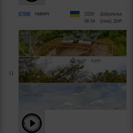
67688
HMMWV
2026-
Доброполье
06-04
(село), ДНР
11