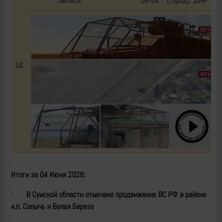
Senator
06-04
(город), ДНР
16
Итоги за
04
Июня 2026:
·
В Сумской области отмечено продвижение ВС РФ в районе
н.п. Сопычь и Белая Береза