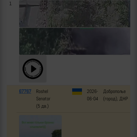
1
67767
Roshel
2026-
Доброполье
Senator
06-04
(город), ДНР
(5 дв.)