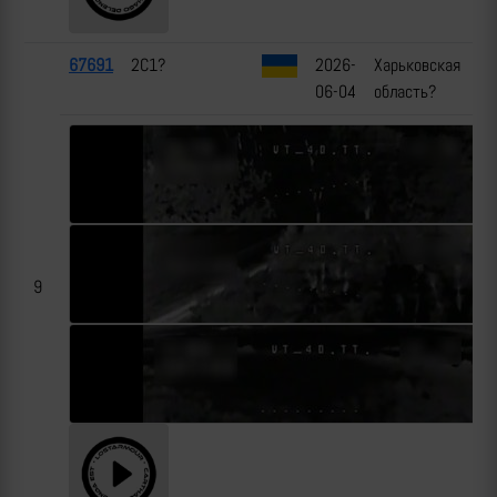
67691
2С1?
2026-
Харьковская
06-04
область?
9