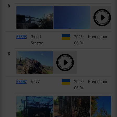
5
67698
Roshel
2026-
Неизвестно
Senator
06-04
6
67697
M577
2026-
Неизвестно
06-04