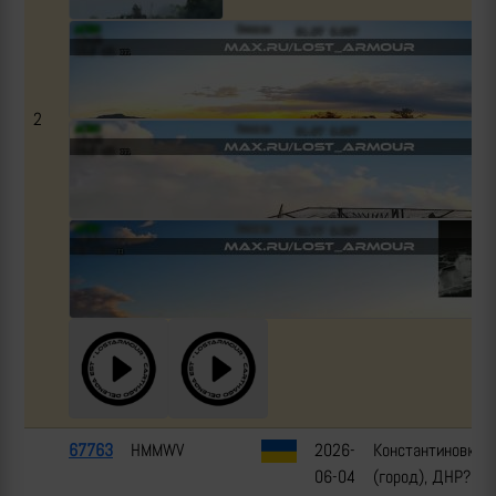
2
67763
HMMWV
2026-
Константиновка
06-04
(город), ДНР?