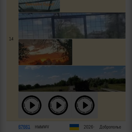
14
67661
HMMWV
2026-
Доброполье