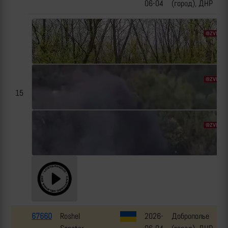
06-04
(город), ДНР
15
67660
Roshel
2026-
Доброполье