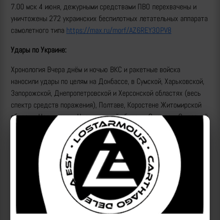
7.00 мск 4 июня, дежурными средствами ПВО перехвачены и
уничтожены 272 украинских беспилотных летательных аппарата
самолетного типа
https://max.ru/morf/AZ6REY3OPV8
Удары по Украине:
Хронология Вчера днём и ночью ВКС и ракетные войска
наносили удары по целям на Донбассе, в Сумской, Харьковской,
Запорожской, Днепропетровской и Херсонской областях (весь
спектр средств поражения), Полтаве, Коростене Житомирской
области, Чернигове и Черниговской области, Одессе и Одесской
области, Николаеве и Николаевской области, Сарнах Ровенской
области (Герани/Герберы).
https://max.ru/lost_armour/AZ6QzBS3GqY
Анимированная схема ударов:
https://max.ru/lost_armour/AZ6Sva-yajk
Сводка МО РФ:
https://max.ru/morf/AZ6SZ4DqJVo
и
https://max.ru/morf/AZ6SZ9W0YU8