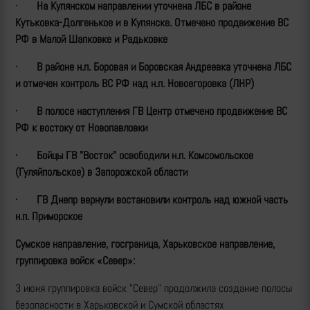
·
На Купянском направлении уточнена ЛБС в районе
Кутьковка-Долгенькое и в Купянске. Отмечено продвижение ВС
РФ в Малой Шапковке и Радьковке
·
В районе н.п. Боровая и Боровская Андреевка уточнена ЛБС
и отмечен контроль ВС РФ над н.п. Новоегоровка (ЛНР)
·
В полосе наступления ГВ Центр отмечено продвижение ВС
РФ к востоку от Новопавловки
·
Бойцы ГВ "Восток" освободили н.п. Комсомольское
(Гуляйпольское) в Запорожской области
·
ГВ Днепр вернули востановили контроль над южной часть
н.п. Приморское
Сумское направление, госграница, Харьковское направление,
группировка войск «Север»:
3 июня группировка войск "Север" продолжила создание полосы
безопасности в Харьковской и Сумской областях