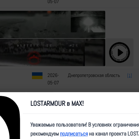
05-07
2026-
Днепропетровская область
[1]
05-07
LOSTARMOUR в MAX!
Уважаемые пользователи! В условиях ограничени
ultan
2026-
Павлоград,
[1]
рекомендуем
подписаться
на канал проекта LOS
05-07
Днепропетровская область