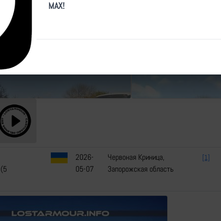
MAX!
2026-
Червоная Криница,
[1]
 (5
05-07
Запорожская область