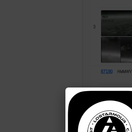
3
67190
HMMWV
4
67187
FV105 S