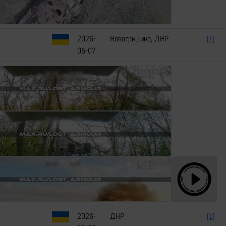
2026-
Новогришино, ДНР
[1]
05-07
2026-
ДНР
[1]