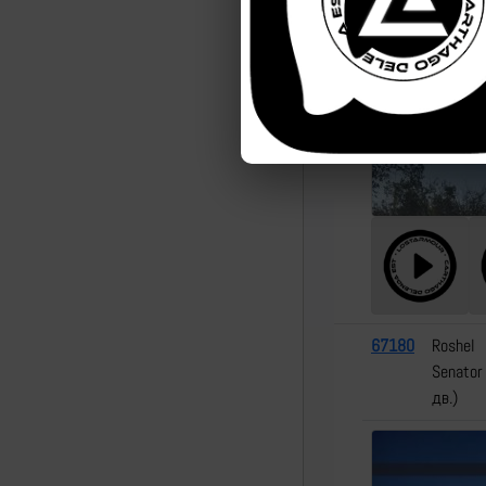
5
67180
Roshel
Senator
дв.)