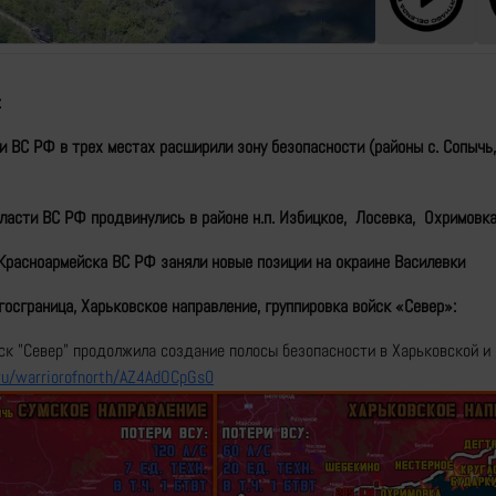
:
и ВС РФ в трех местах расширили зону безопасности (районы с. Сопычь
ласти ВС РФ продвинулись в районе н.п. Избицкое, Лосевка, Охримовка
Красноармейска ВС РФ заняли новые позиции на окраине Василевки
госграница, Харьковское направление, группировка войск «Север»:
йск "Север" продолжила создание полосы безопасности в Харьковской и
ru/warriorofnorth/AZ4AdOCpGs0