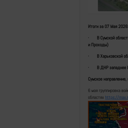
Итоги за 0
7
Мая 2026
·
В Сумской област
и Проходы)
·
В Харьковской об
·
В ДНР западнее 
Сумское направление, 
6 мая группировка во
областях
https://max.