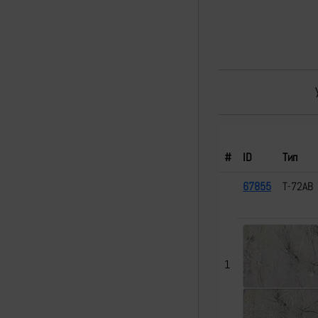
#
ID
Тип
67855
Т-72АВ
1