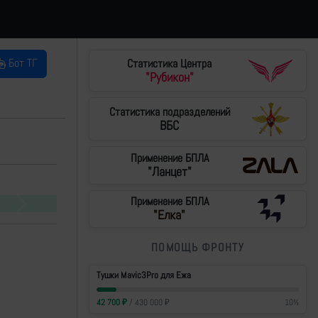
Бот ТГ
Статистика Центра
"Рубикон"
Статистика подразделений
ВБС
Применение БПЛА
"Ланцет"
Применение БПЛА
Next
"Елка"
ПОМОЩЬ ФРОНТУ
Тушки Mavic3Pro для Ежа
42 700
₽
/
430 000
₽
10
%