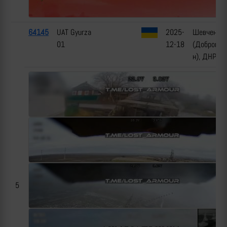
64145
UAT Gyurza
2025-
Шевченко
01
12-18
(Добропол
н), ДНР
5