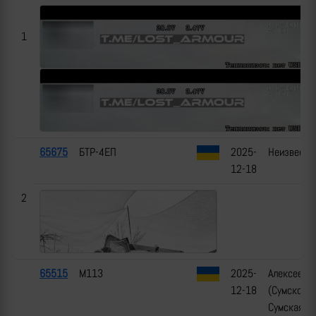
1
65675
БТР-4ЕП
2025-
Неизвестн
12-18
2
65515
M113
2025-
Алексеевк
12-18
(Сумской р-
Сумская о