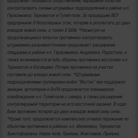
продолжает оказывать сопротивление, наращивая попытки
контратаковать силами штурмовых подразделений в районе н.п.
Герасимовка, Терноватое и Гуляй-поле. За прошедшие ВСУ
предприняли 9 безуспешных атак, потеряв в результате до двух
взводов живой силы, а также 6 ББМ. *Несмотря на
продолжающиеся попытки противника контратаковать,
штурмовики-дальневосточники продолжают расширение
плацдарма в районе н.п. Герасимовка, Андреевка, Радостное, а
также вклиниваются вглубь обороны противника восточнее н.п.
Терноватое и Косовцево. Потери противника на участке
составили до взвода живой силы. *Штурмовыми
подразделениями группировки войск "Восток" при поддержке
авиации, артиллерии и БпЛА продолжается планомерное
освобождение н.п. Гуляй-поле с севера, а также расширение
контролируемой территории на юго-восточной окраине. В ходе
боев противник потерял до двух взводов живой силы силы.
*Кроме того, продолжается комплексное огневое поражение по
объектам противника в районах н.п. Малиновка, Терноватое,
Христофоровка, Новое поле, Прилуки, Жовтневое, Прилуки,