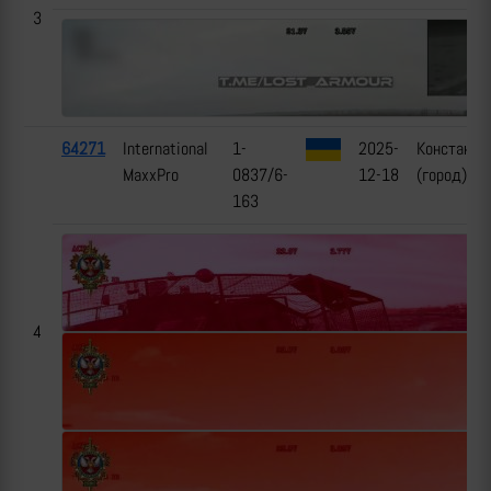
3
64271
International
1-
2025-
Константи
MaxxPro
0837/6-
12-18
(город), Д
163
4