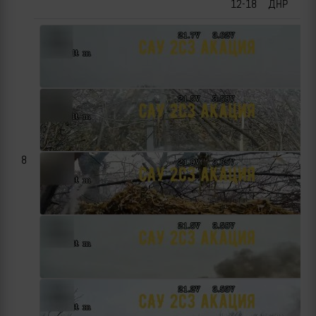
12-18
ДНР
8