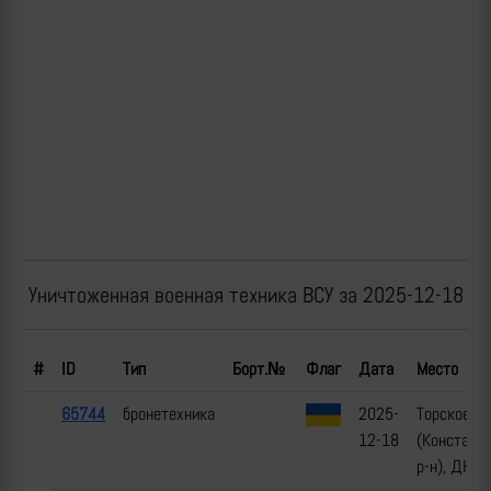
Уничтоженная военная техника ВСУ за 2025-12-18
#
ID
Тип
Борт.№
Флаг
Дата
Место
65744
бронетехника
2025-
Торское
12-18
(Констант
р-н), ДНР