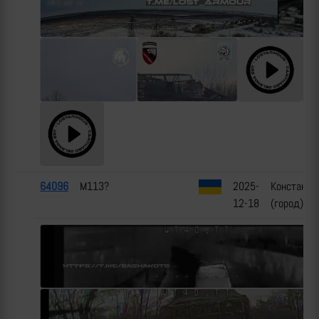
64096
M113?
2025-
Константи
12-18
(город), Д