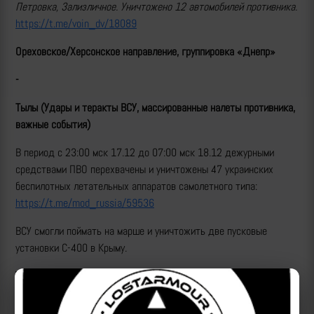
Петровка, Зализличное. Уничтожено 12 автомобилей противника.
https://t.me/voin_dv/18089
Ореховское/Херсонское направление, группировка «Днепр»
-
Тылы (Удары и теракты ВСУ, массированные налеты противника,
важные события)
В период с 23:00 мск 17.12 до 07:00 мск 18.12 дежурными
средствами ПВО перехвачены и уничтожены 47 украинских
беспилотных летательных аппаратов самолетного типа:
https://t.me/mod_russia/59536
ВСУ смогли поймать на марше и уничтожить две пусковые
установки С-400 в Крыму.
Удары по Украине:
Хронология:
https://t.me/lost_armour/7473