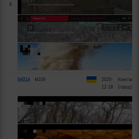
6
64014
M109
2025-
Константи
12-18
(город), Д