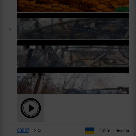
7
63987
2С3
2025-
Никифоров