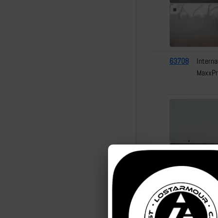
63708
Interna
MaxxPr
3