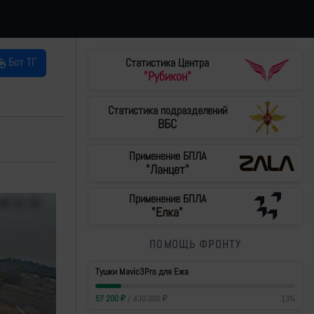
Бот ТГ
Статистика Центра
"Рубикон"
Статистика подразделений
ВБС
Применение БПЛА
"Ланцет"
Применение БПЛА
"Елка"
ПОМОЩЬ ФРОНТУ
Тушки Mavic3Pro для Ежа
57 200
₽
/
430 000
₽
13
%