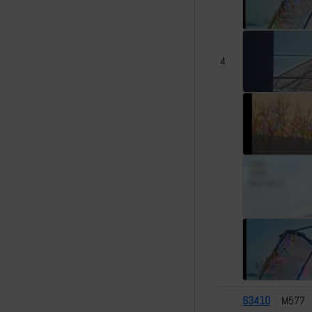
4
63410
M577