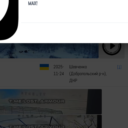
MAX!
2025-
Шевченко
[1]
11-24
(Добропольский р-н),
ДНР