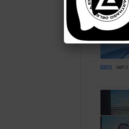
63573
БМП-2