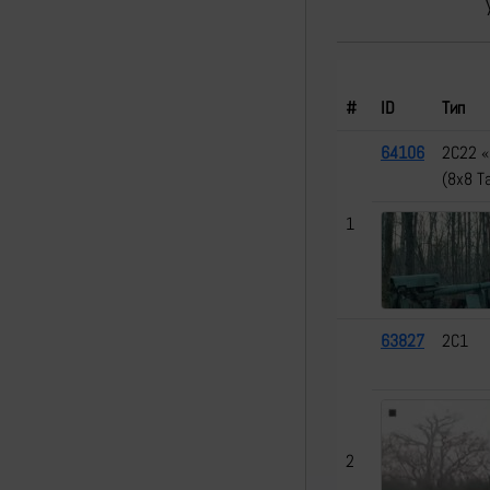
#
ID
Тип
64106
2С22 
(8х8 T
1
63827
2С1
2