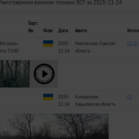
Уничтоженная военная техника ВСУ за 2025-11-24
Борт.
№
Флаг
Дата
Место
Источ
«Богдана»
2025-
Никольское, Сумская
[1]
[2]
atra T158)
11-24
область
2025-
Колодезное,
[1]
11-24
Харьковская область