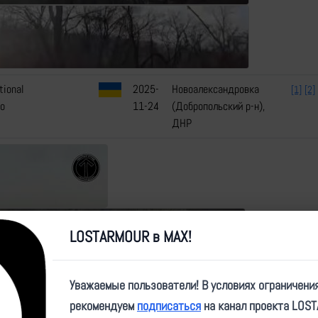
tional
2025-
Новоалександровка
[1]
[2]
o
11-24
(Добропольский р-н),
ДНР
LOSTARMOUR в MAX!
Уважаемые пользователи! В условиях ограничени
рекомендуем
подписаться
на канал проекта LOS