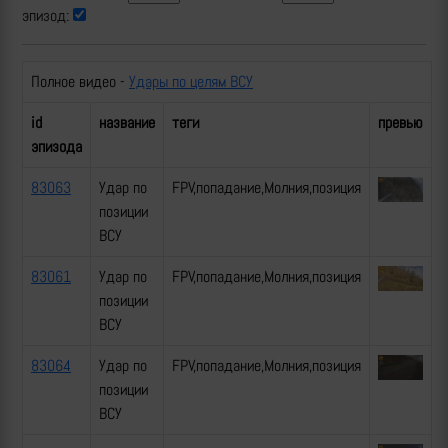
эпизод:
Полное видео -
Удары по целям ВСУ
id
название
теги
превью
эпизода
83063
Удар по
FPV,попадание,Молния,позиция
позиции
ВСУ
83061
Удар по
FPV,попадание,Молния,позиция
позиции
ВСУ
83064
Удар по
FPV,попадание,Молния,позиция
позиции
ВСУ