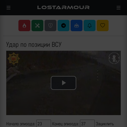
LOSTARMOUR
Удар по позиции ВСУ
Play
Video
Начало эпизода:
Конец эпизода:
Зациклить