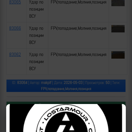
83065
Удар по
FPV,попадание,Молния,позиция
позиции
ВСУ
83066
Удар по
FPV,попадание,Молния,позиция
позиции
ВСУ
83062
Удар по
FPV,попадание,Молния,позиция
позиции
ВСУ
ID:
83064
| Автор:
makpif
| Дата:
2026-05-03
| Просмотров:
50
| Теги:
FPV,попадание,Молния,позиция
Популярные за сегодня видео