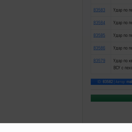
83583
Удар по п
83584
Удар по п
83585
Удар по п
83586
Удар по п
83579
Удар по к
ВСУ с пех
ID:
83582
| Автор:
mak
Lostarmour | Carthag