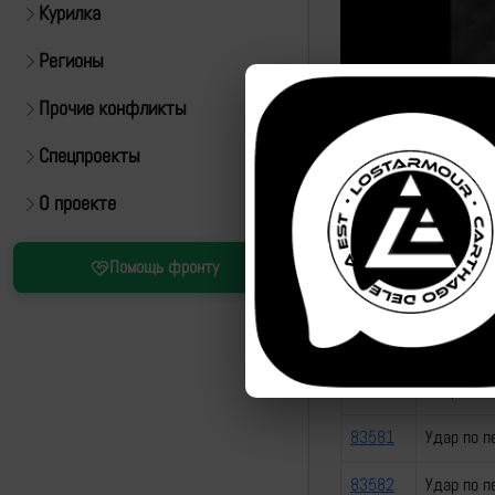
Курилка
Регионы
Прочие конфликты
Спецпроекты
Начало эпизода:
О проекте
Помощь фронту
Полное видео -
Опер
id
название
эпизода
83580
Удар по п
83581
Удар по п
83582
Удар по п