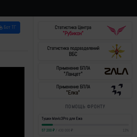
Бот ТГ
Статистика Центра
"Рубикон"
Статистика подразделений
ВБС
Применение БПЛА
"Ланцет"
Применение БПЛА
"Елка"
ПОМОЩЬ ФРОНТУ
Тушки Mavic3Pro для Ежа
57 200
₽
/
430 000
₽
13
%