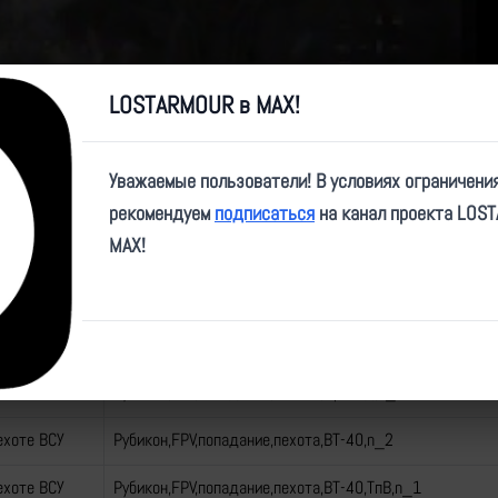
Video
LOSTARMOUR в MAX!
Уважаемые пользователи! В условиях ограничени
Конец эпизода:
Зациклить эпизод:
рекомендуем
подписаться
на канал проекта LOS
MAX!
аторы ИЦПБТ "Рубикон" бьют по пехоте ВСУ
теги
ехоте ВСУ
Рубикон,FPV,попадание,пехота,Провод,n_1
ехоте ВСУ
Рубикон,FPV,попадание,пехота,ВТ-40,n_2
ехоте ВСУ
Рубикон,FPV,попадание,пехота,ВТ-40,ТпВ,n_1