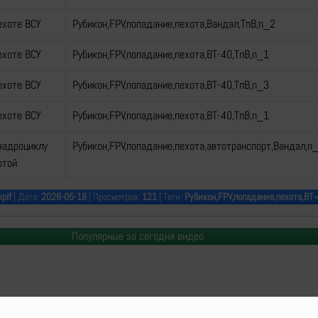
ехоте ВСУ
Рубикон,FPV,попадание,пехота,Вандал,ТпВ,n_2
ехоте ВСУ
Рубикон,FPV,попадание,пехота,ВТ-40,ТпВ,n_1
ехоте ВСУ
Рубикон,FPV,попадание,пехота,ВТ-40,ТпВ,n_3
ехоте ВСУ
Рубикон,FPV,попадание,пехота,ВТ-40,ТпВ,n_1
вадроциклу
Рубикон,FPV,попадание,пехота,автотранспорт,Вандал,n
отой
pif
| Дата:
2026-05-18
| Просмотров:
121
| Теги:
Рубикон,FPV,попадание,пехота,ВТ-
Популярные за сегодня видео
o Delenda Est | 2014-2026