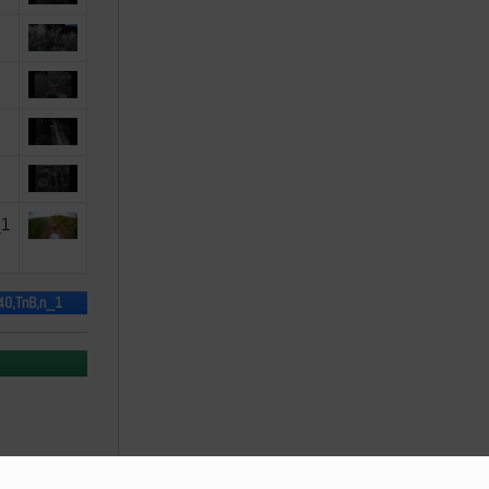
_1
40,ТпВ,n_1