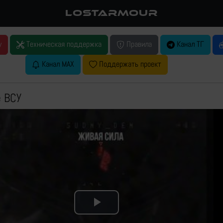
LOSTARMOUR
у
Техническая поддержка
Правила
Канал ТГ
Канал MAX
Поддержать проект
е ВСУ
Play