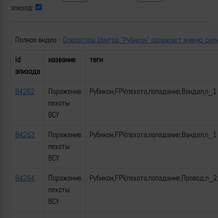
эпизод:
Полное видео -
Операторы Центра "Рубикон" поражают живую силу
id
название
теги
эпизода
84262
Поражение
Рубикон,FPV,пехота,попадание,Вандал,n_1
пехоты
ВСУ
84263
Поражение
Рубикон,FPV,пехота,попадание,Вандал,n_1
пехоты
ВСУ
84264
Поражение
Рубикон,FPV,пехота,попадание,Провод,n_2
пехоты
ВСУ