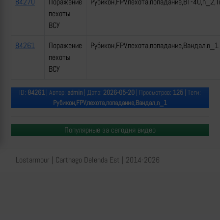
84270
Поражение
Рубикон,FPV,пехота,попадание,ВТ-40,n_2,Т
пехоты
ВСУ
84261
Поражение
Рубикон,FPV,пехота,попадание,Вандал,n_1
пехоты
ВСУ
ID:
84261
| Автор:
admin
| Дата:
2026-05-20
| Просмотров:
125
| Теги:
Рубикон,FPV,пехота,попадание,Вандал,n_1
Популярные за сегодня видео
Lostarmour | Carthago Delenda Est | 2014-2026